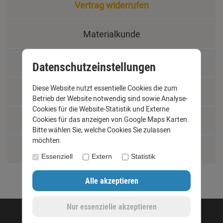
Vertrag widerrufen
Materialkunde
Fachbegriffe
Datenschutzeinstellungen
Diese Website nutzt essentielle Cookies die zum
Jobs
Betrieb der Website notwendig sind sowie Analyse-
Cookies für die Website-Statistik und Externe
Montage und Installationshilfen
Cookies für das anzeigen von Google Maps Karten.
Bitte wählen Sie, welche Cookies Sie zulassen
möchten.
Größentabelle
Essenziell
Extern
Statistik
©opyright 2020 - www.dachrinnen-shop.de