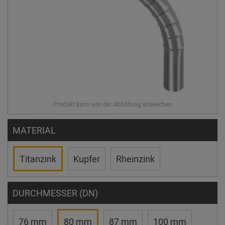
MATERIAL
Titanzink
Kupfer
Rheinzink
DURCHMESSER (DN)
76 mm
80 mm
87 mm
100 mm