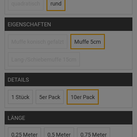
quadratisch
rund
EIGENSCHAFTEN
Muffe konisch gefalzt
Muffe 5cm
Lang-/Schiebemuffe 15cm
DETAILS
1 Stück
5er Pack
10er Pack
LÄNGE
0,25 Meter
0,5 Meter
0,75 Meter