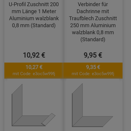
U-Profil Zuschnitt 200
Verbinder für
mm Länge 1 Meter
Dachrinne mit
Aluminium walzblank
Traufblech Zuschnitt
0,8 mm (Standard)
250 mm Aluminium
walzblank 0,8 mm
(Standard)
10,92 €
9,95 €
10,27 €
9,35 €
mit Code: e3oc5w99fj
mit Code: e3oc5w99fj