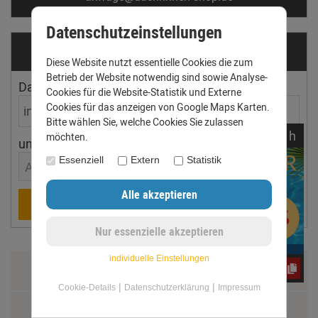
Datenschutzeinstellungen
Dachrinnen­ermittler
Diese Website nutzt essentielle Cookies die zum
Betrieb der Website notwendig sind sowie Analyse-
Dachfläche
Dachneigung
Cookies für die Website-Statistik und Externe
Cookies für das anzeigen von Google Maps Karten.
Bitte wählen Sie, welche Cookies Sie zulassen
noch
14:
56:
14
h
möchten.
ungefährer Ort
Essenziell
Extern
Statistik
Aachen
Berechnen
individuelle Einstellungen
e3oc5w99fj
Zahlung & Versand
|
|
Cookie-Details
Datenschutzerklärung
Impressum
Datenschutz