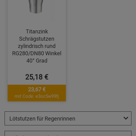
Titanzink
Schrägstutzen
zylindrisch rund
RG280/DN80 Winkel
40° Grad
25,18 €
23,67 €
mit Code: e3oc5w99fj
Lötstutzen für Regenrinnen