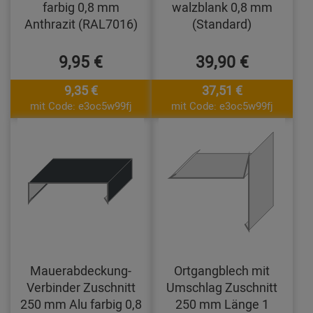
farbig 0,8 mm
walzblank 0,8 mm
Anthrazit (RAL7016)
(Standard)
9,95 €
39,90 €
9,35 €
37,51 €
mit Code: e3oc5w99fj
mit Code: e3oc5w99fj
Mauerabdeckung-
Ortgangblech mit
Verbinder Zuschnitt
Umschlag Zuschnitt
250 mm Alu farbig 0,8
250 mm Länge 1