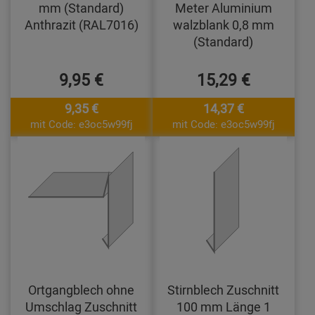
mm (Standard)
Meter Aluminium
Anthrazit (RAL7016)
walzblank 0,8 mm
(Standard)
9,95 €
15,29 €
9,35 €
14,37 €
mit Code: e3oc5w99fj
mit Code: e3oc5w99fj
Ortgangblech ohne
Stirnblech Zuschnitt
Umschlag Zuschnitt
100 mm Länge 1