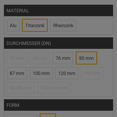
MATERIAL
Alu
Titanzink
Rheinzink
DURCHMESSER (DN)
50 mm
60 mm
76 mm
80 mm
87 mm
100 mm
120 mm
150 mm
80x80 mm
100x100 mm
FORM