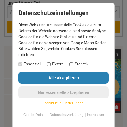
ungefährer Ort
Datenschutzeinstellungen
Aachen
Diese Website nutzt essentielle Cookies die zum
Berechnen
Betrieb der Website notwendig sind sowie Analyse-
Cookies für die Website-Statistik und Externe
Cookies für das anzeigen von Google Maps Karten.
Bitte wählen Sie, welche Cookies Sie zulassen
Zahlung & Versand
noch
12:
40:
43
h
möchten.
Essenziell
Extern
Statistik
Datenschutz
AGB
Impressum
individuelle Einstellungen
e3oc5w99fj
|
|
Cookie-Details
Datenschutzerklärung
Impressum
Kontakt