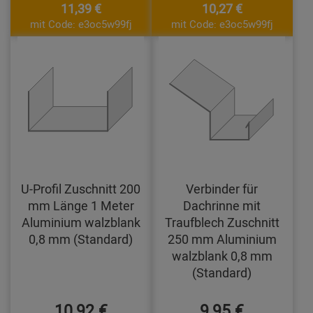
11,39 €
10,27 €
mit Code: e3oc5w99fj
mit Code: e3oc5w99fj
U-Profil Zuschnitt 200
Verbinder für
mm Länge 1 Meter
Dachrinne mit
Aluminium walzblank
Traufblech Zuschnitt
0,8 mm (Standard)
250 mm Aluminium
walzblank 0,8 mm
(Standard)
10,92 €
9,95 €