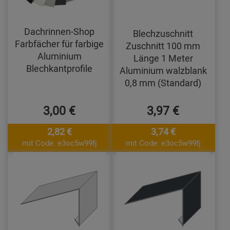
Dachrinnen-Shop
Blechzuschnitt
Farbfächer für farbige
Zuschnitt 100 mm
Aluminium
Länge 1 Meter
Blechkantprofile
Aluminium walzblank
0,8 mm (Standard)
3,00 €
3,97 €
2,82 €
3,74 €
mit Code: e3oc5w99fj
mit Code: e3oc5w99fj