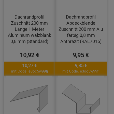
Dachrandprofil
Dachrandprofil
Zuschnitt 200 mm
Abdeckblende
Länge 1 Meter
Zuschnitt 200 mm Alu
Aluminium walzblank
farbig 0,8 mm
0,8 mm (Standard)
Anthrazit (RAL7016)
10,92 €
9,95 €
10,27 €
9,35 €
mit Code: e3oc5w99fj
mit Code: e3oc5w99fj