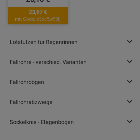
23,67 €
mit Code: e3oc5w99fj
Lötstutzen für Regenrinnen
Fallrohre - verschied. Varianten
Fallrohrbögen
Fallrohrabzweige
Sockelknie - Etagenbogen