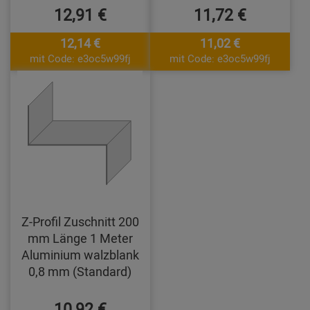
12,91 €
11,72 €
12,14 €
11,02 €
mit Code: e3oc5w99fj
mit Code: e3oc5w99fj
Z-Profil Zuschnitt 200
mm Länge 1 Meter
Aluminium walzblank
0,8 mm (Standard)
10,92 €