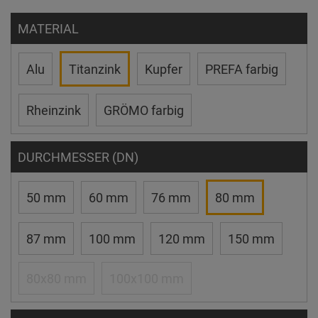
MATERIAL
Alu
Titanzink
Kupfer
PREFA farbig
Rheinzink
GRÖMO farbig
DURCHMESSER (DN)
50 mm
60 mm
76 mm
80 mm
87 mm
100 mm
120 mm
150 mm
80x80 mm
100x100 mm