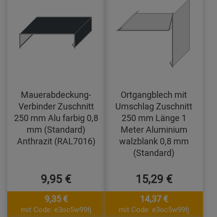
Mauerabdeckung-
Ortgangblech mit
Verbinder Zuschnitt
Umschlag Zuschnitt
250 mm Alu farbig 0,8
250 mm Länge 1
mm (Standard)
Meter Aluminium
Anthrazit (RAL7016)
walzblank 0,8 mm
(Standard)
9,95 €
15,29 €
9,35 €
14,37 €
mit Code: e3oc5w99fj
mit Code: e3oc5w99fj