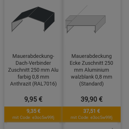
Mauerabdeckung-
Mauerabdeckung
Dach-Verbinder
Ecke Zuschnitt 250
Zuschnitt 250 mm Alu
mm Aluminium
farbig 0,8 mm
walzblank 0,8 mm
Anthrazit (RAL7016)
(Standard)
9,95 €
39,90 €
9,35 €
37,51 €
mit Code: e3oc5w99fj
mit Code: e3oc5w99fj