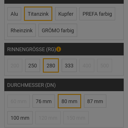
Alu
Titanzink
Kupfer
PREFA farbig
Rheinzink
GRÖMO farbig
RINNENGRÖSSE (RG)
200
250
280
333
400
500
DURCHMESSER (DN)
60 mm
76 mm
80 mm
87 mm
100 mm
120 mm
150 mm