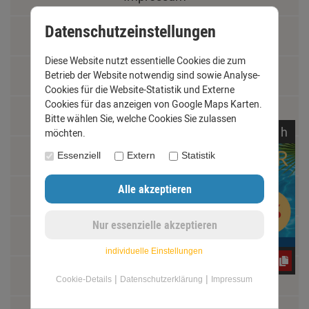
Datenschutzeinstellungen
Kontakt
Diese Website nutzt essentielle Cookies die zum
Widerrufsrecht
Betrieb der Website notwendig sind sowie Analyse-
Cookies für die Website-Statistik und Externe
Cookies für das anzeigen von Google Maps Karten.
Schäden und Reklamationen
Bitte wählen Sie, welche Cookies Sie zulassen
noch
03:
09:
35
h
möchten.
Vertrag widerrufen
Essenziell
Extern
Statistik
Materialkunde
Fachbegriffe
individuelle Einstellungen
yos0uq60fr
Jobs
|
|
Cookie-Details
Datenschutzerklärung
Impressum