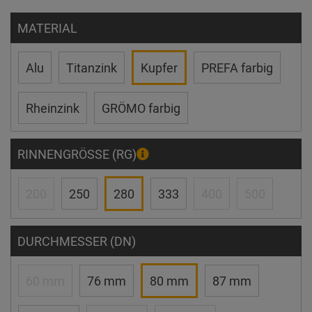
MATERIAL
Alu
Titanzink
Kupfer
PREFA farbig
Rheinzink
GRÖMO farbig
RINNENGRÖSSE (RG)
200
250
280
333
400
500
DURCHMESSER (DN)
60 mm
76 mm
80 mm
87 mm