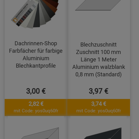
Dachrinnen-Shop
Blechzuschnitt
Farbfächer für farbige
Zuschnitt 100 mm
Aluminium
Länge 1 Meter
Blechkantprofile
Aluminium walzblank
0,8 mm (Standard)
3,00 €
3,97 €
2,82 €
3,74 €
mit Code: yos0uq60fr
mit Code: yos0uq60fr