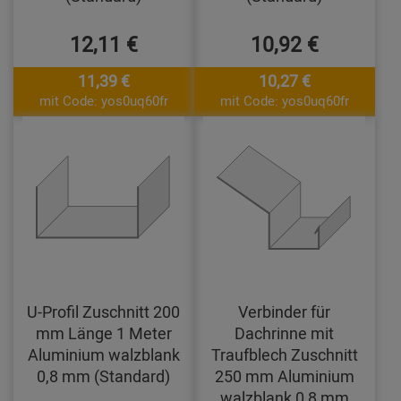
12,11 €
10,92 €
11,39 €
10,27 €
mit Code: yos0uq60fr
mit Code: yos0uq60fr
U-Profil Zuschnitt 200
Verbinder für
mm Länge 1 Meter
Dachrinne mit
Aluminium walzblank
Traufblech Zuschnitt
0,8 mm (Standard)
250 mm Aluminium
walzblank 0,8 mm