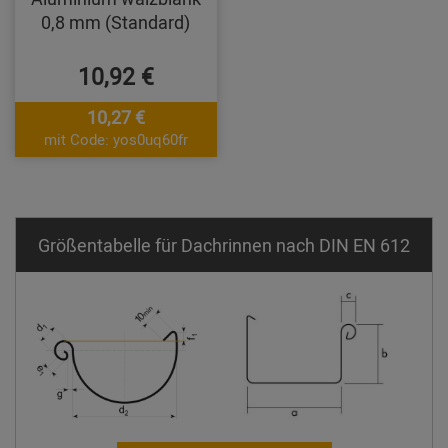
0,8 mm (Standard)
10,92 €
10,27 €
mit Code: yos0uq60fr
Größentabelle für Dachrinnen nach DIN EN 612