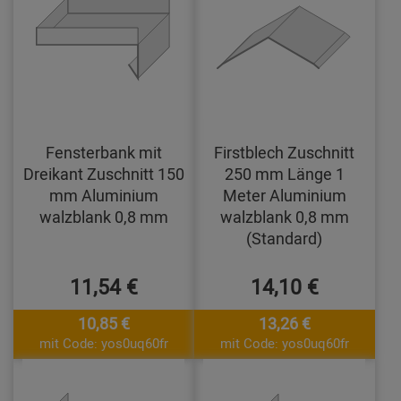
Fensterbank mit
Firstblech Zuschnitt
Dreikant Zuschnitt 150
250 mm Länge 1
mm Aluminium
Meter Aluminium
walzblank 0,8 mm
walzblank 0,8 mm
(Standard)
11,54 €
14,10 €
10,85 €
13,26 €
mit Code: yos0uq60fr
mit Code: yos0uq60fr