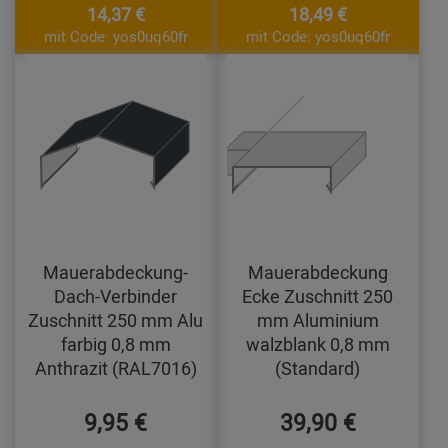
14,37 €
18,49 €
mit Code: yos0uq60fr
mit Code: yos0uq60fr
Mauerabdeckung-
Mauerabdeckung
Dach-Verbinder
Ecke Zuschnitt 250
Zuschnitt 250 mm Alu
mm Aluminium
farbig 0,8 mm
walzblank 0,8 mm
Anthrazit (RAL7016)
(Standard)
9,95 €
39,90 €