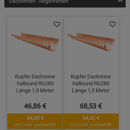
Dachrinnen - Regenrinnen
Kupfer Dachrinne
Kupfer Dachrinne
halbrund RG280
halbrund RG280
Länge 1,0 Meter
Länge 1,5 Meter
46,86 €
68,53 €
44,05 €
64,42 €
mit Code: yos0uq60fr
mit Code: yos0uq60fr