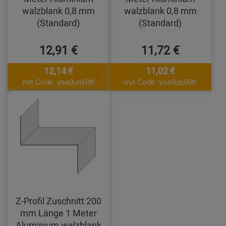
walzblank 0,8 mm
walzblank 0,8 mm
(Standard)
(Standard)
12,91 €
11,72 €
12,14 €
11,02 €
mit Code: yos0uq60fr
mit Code: yos0uq60fr
Z-Profil Zuschnitt 200
mm Länge 1 Meter
Aluminium walzblank