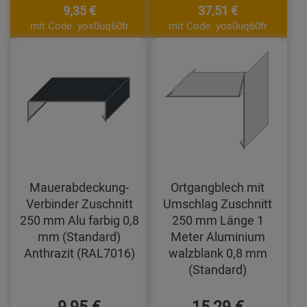
9,35 €
37,51 €
mit Code: yos0uq60fr
mit Code: yos0uq60fr
Mauerabdeckung-
Ortgangblech mit
Verbinder Zuschnitt
Umschlag Zuschnitt
250 mm Alu farbig 0,8
250 mm Länge 1
mm (Standard)
Meter Aluminium
Anthrazit (RAL7016)
walzblank 0,8 mm
(Standard)
9,95 €
15,29 €