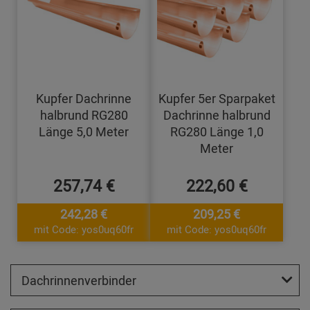
Kupfer Dachrinne
Kupfer 5er Sparpaket
halbrund RG280
Dachrinne halbrund
Länge 5,0 Meter
RG280 Länge 1,0
Meter
257,74 €
222,60 €
242,28 €
209,25 €
mit Code: yos0uq60fr
mit Code: yos0uq60fr
Dachrinnenverbinder