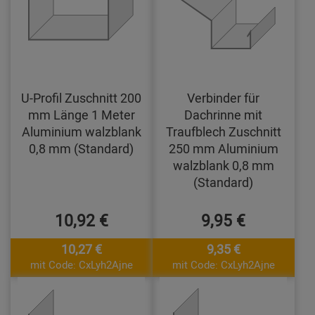
U-Profil Zuschnitt 200
Verbinder für
mm Länge 1 Meter
Dachrinne mit
Aluminium walzblank
Traufblech Zuschnitt
0,8 mm (Standard)
250 mm Aluminium
walzblank 0,8 mm
(Standard)
10,92 €
9,95 €
10,27 €
9,35 €
mit Code: CxLyh2Ajne
mit Code: CxLyh2Ajne