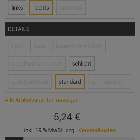
links
rechts
universal
DETAILS
flach
hoch
kugelform mit Stift
kugelform ohne Stift
schlicht
selbstdichtend
standard
zum einfalzen
Alle Artikelvarianten anzeigen
5,24 €
inkl. 19 % MwSt. zzgl.
Versandkosten