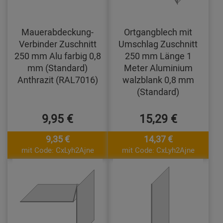
Mauerabdeckung-
Ortgangblech mit
Verbinder Zuschnitt
Umschlag Zuschnitt
250 mm Alu farbig 0,8
250 mm Länge 1
mm (Standard)
Meter Aluminium
Anthrazit (RAL7016)
walzblank 0,8 mm
(Standard)
9,95 €
15,29 €
9,35 €
14,37 €
mit Code: CxLyh2Ajne
mit Code: CxLyh2Ajne