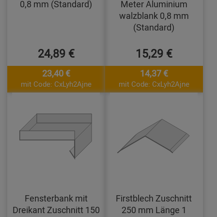
0,8 mm (Standard)
Meter Aluminium
walzblank 0,8 mm
(Standard)
24,89 €
15,29 €
23,40 €
14,37 €
mit Code: CxLyh2Ajne
mit Code: CxLyh2Ajne
Fensterbank mit
Firstblech Zuschnitt
Dreikant Zuschnitt 150
250 mm Länge 1