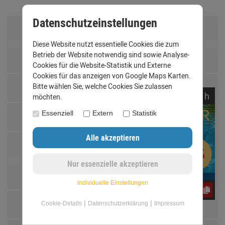
Datenschutzeinstellungen
Zahlung & Versand
Diese Website nutzt essentielle Cookies die zum
Betrieb der Website notwendig sind sowie Analyse-
Datenschutz
Cookies für die Website-Statistik und Externe
Cookies für das anzeigen von Google Maps Karten.
Bitte wählen Sie, welche Cookies Sie zulassen
AGB
noch
14:
23:
57
h
möchten.
Essenziell
Extern
Statistik
Impressum
Kontakt
Widerrufsrecht
individuelle Einstellungen
CxLyh2Ajne
Schäden und Reklamationen
|
|
Cookie-Details
Datenschutzerklärung
Impressum