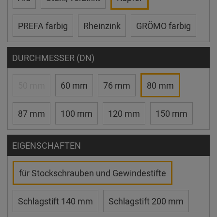
PREFA farbig
Rheinzink
GRÖMO farbig
DURCHMESSER (DN)
50 mm
60 mm
76 mm
80 mm
87 mm
100 mm
120 mm
150 mm
EIGENSCHAFTEN
für Stockschrauben und Gewindestifte
Schlagstift 140 mm
Schlagstift 200 mm