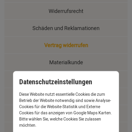
Widerrufsrecht
Schäden und Reklamationen
Vertrag widerrufen
Materialkunde
Fachbegriffe
Datenschutzeinstellungen
Diese Website nutzt essentielle Cookies die zum
Jobs
Betrieb der Website notwendig sind sowie Analyse-
Cookies für die Website-Statistik und Externe
Montage und Installationshilfen
Cookies für das anzeigen von Google Maps Karten.
Bitte wählen Sie, welche Cookies Sie zulassen
möchten.
Größentabelle