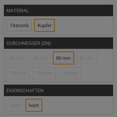
MATERIAL
Titanzink
Kupfer
DURCHMESSER (DN)
60 mm
76 mm
80 mm
87 mm
100 mm
120 mm
150 mm
EIGENSCHAFTEN
flach
hoch