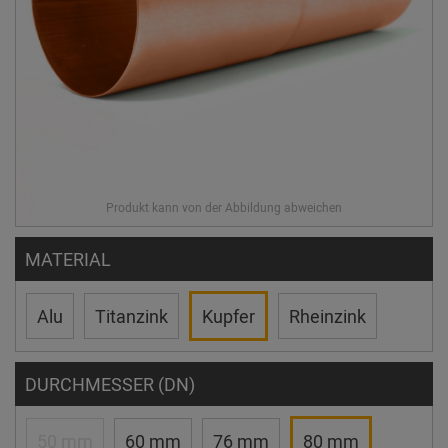
MATERIAL
Alu
Titanzink
Kupfer
Rheinzink
DURCHMESSER (DN)
50 mm
60 mm
76 mm
80 mm