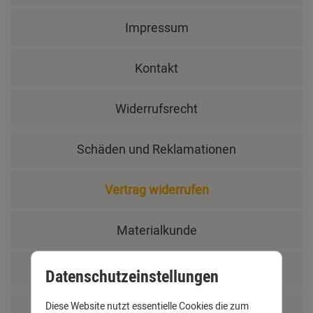
Impressum
Kontakt
Widerrufsrecht
Schäden und Reklamationen
Vertrag widerrufen
Materialkunde
Fachbegriffe
Datenschutzeinstellungen
Diese Website nutzt essentielle Cookies die zum
Jobs