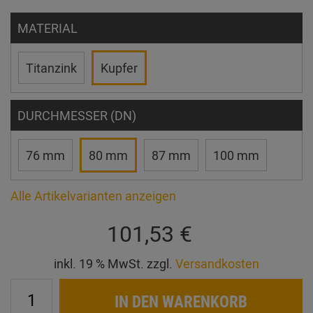
MATERIAL
Titanzink
Kupfer
DURCHMESSER (DN)
76 mm
80 mm
87 mm
100 mm
Alle Artikelvarianten anzeigen
101,53 €
inkl. 19 % MwSt. zzgl.
Versandkosten
IN DEN WARENKORB