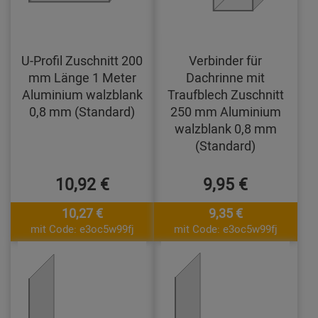
U-Profil Zuschnitt 200
Verbinder für
mm Länge 1 Meter
Dachrinne mit
Aluminium walzblank
Traufblech Zuschnitt
0,8 mm (Standard)
250 mm Aluminium
walzblank 0,8 mm
(Standard)
10,92 €
9,95 €
10,27 €
9,35 €
mit Code: e3oc5w99fj
mit Code: e3oc5w99fj