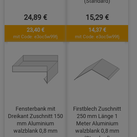
(Standard)
24,89 €
15,29 €
23,40 €
14,37 €
mit Code: e3oc5w99fj
mit Code: e3oc5w99fj
Fensterbank mit
Firstblech Zuschnitt
Dreikant Zuschnitt 150
250 mm Länge 1
mm Aluminium
Meter Aluminium
walzblank 0,8 mm
walzblank 0,8 mm