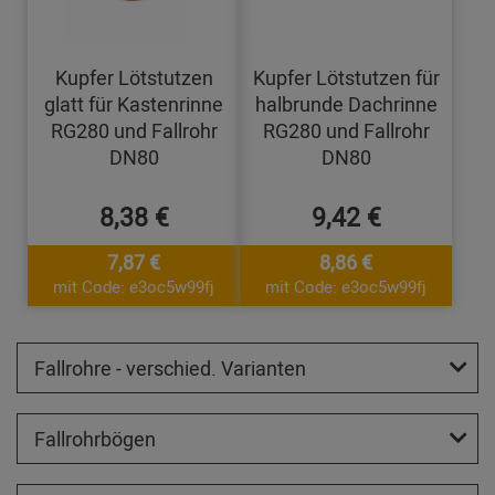
Kupfer Lötstutzen
Kupfer Lötstutzen für
glatt für Kastenrinne
halbrunde Dachrinne
RG280 und Fallrohr
RG280 und Fallrohr
DN80
DN80
8,38 €
9,42 €
7,87 €
8,86 €
mit Code: e3oc5w99fj
mit Code: e3oc5w99fj
Fallrohre - verschied. Varianten
Fallrohrbögen