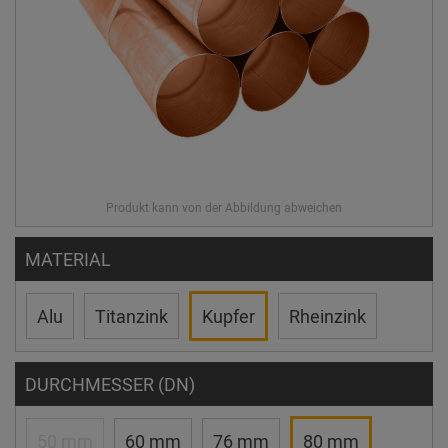
MATERIAL
Alu
Titanzink
Kupfer
Rheinzink
DURCHMESSER (DN)
50 mm
60 mm
76 mm
80 mm