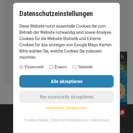
Materialkunde
Datenschutzeinstellungen
Fachbegriffe
Diese Website nutzt essentielle Cookies die zum
Betrieb der Website notwendig sind sowie Analyse-
Cookies für die Website-Statistik und Externe
Jobs
Cookies für das anzeigen von Google Maps Karten.
Bitte wählen Sie, welche Cookies Sie zulassen
noch
10:
51:
52
h
Montage und Installationshilfen
möchten.
Essenziell
Extern
Statistik
Größentabelle
individuelle Einstellungen
e3oc5w99fj
©opyright 2020 - www.dachrinnen-shop.de
|
|
Cookie-Details
Datenschutzerklärung
Impressum
mod
ified eCommerce Shopsoftware © 2009-2026