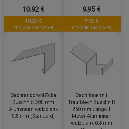
10,92 €
9,95 €
10,27 €
9,35 €
mit Code: e3oc5w99fj
mit Code: e3oc5w99fj
Dachrandprofil Ecke
Dachrinne mit
Zuschnitt 200 mm
Traufblech Zuschnitt
Aluminium walzblank
250 mm Länge 1
0,8 mm (Standard)
Meter Aluminium
walzblank 0,8 mm