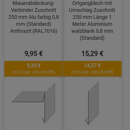
Mauerabdeckung-
Ortgangblech mit
Verbinder Zuschnitt
Umschlag Zuschnitt
250 mm Alu farbig 0,8
250 mm Länge 1
mm (Standard)
Meter Aluminium
Anthrazit (RAL7016)
walzblank 0,8 mm
(Standard)
9,95 €
15,29 €
9,35 €
14,37 €
mit Code: e3oc5w99fj
mit Code: e3oc5w99fj