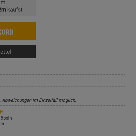
em
2m
kaufst
KORB
ettel
t, Abweichungen im Einzelfall möglich.
bH
Döbeln
de