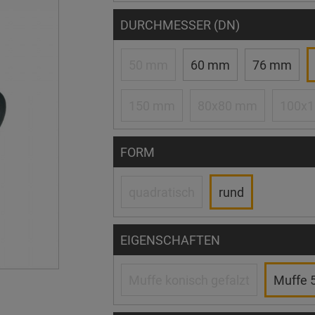
DURCHMESSER (DN)
50 mm
60 mm
76 mm
150 mm
80x80 mm
100x
FORM
quadratisch
rund
EIGENSCHAFTEN
Muffe konisch gefalzt
Muffe 