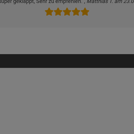
 super geklappt, Sehr zu empfehlen.",
Matthias T. am 23.