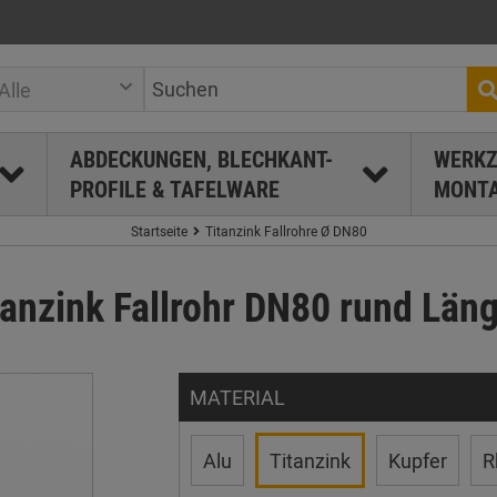
Alle
ABDECKUNGEN, BLECHKANT-
WERKZ
PROFILE & TAFELWARE
MONTA
Startseite
Titanzink Fallrohre Ø DN80
tanzink Fallrohr DN80 rund Läng
MATERIAL
Alu
Titanzink
Kupfer
R