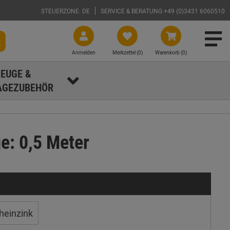
STEUERZONE: DE
SERVICE & BERATUNG +49 (0)3431 6060510
Anmelden
Merkzettel (
0
)
Warenkorb (0)
EUGE &
GEZUBEHÖR
e: 0,5 Meter
heinzink