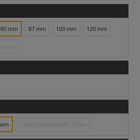
80 mm
87 mm
100 mm
120 mm
100 mm
5cm
Lang-/Schiebemuffe 15cm