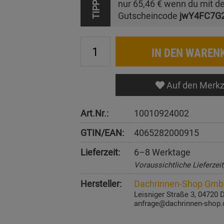
nur
65,46 €
wenn du mit d
TIPP
Gutscheincode
jwY4FC7G
IN DEN WAREN
Auf den Merkz
Art.Nr.:
10010924002
GTIN/EAN:
4065282000915
Lieferzeit:
6–8 Werktage
Voraussichtliche Lieferzei
Hersteller:
Dachrinnen-Shop Gm
Leisniger Straße 3, 04720 
anfrage@dachrinnen-shop.