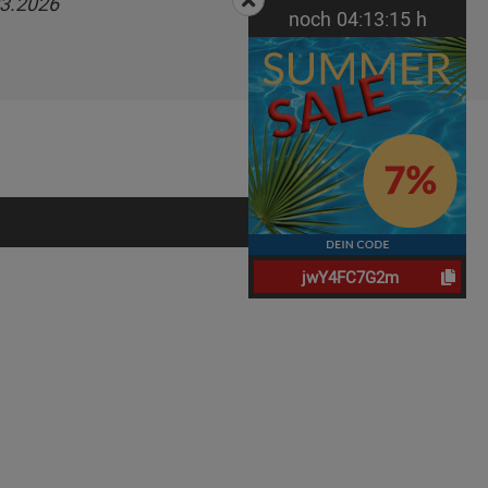
03.2026
noch
04:
13:
14
h
jwY4FC7G2m