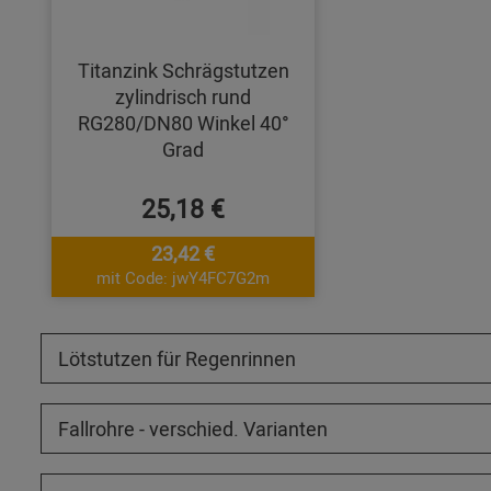
Titanzink Schrägstutzen
zylindrisch rund
RG280/DN80 Winkel 40°
Grad
25,18 €
23,42 €
mit Code: jwY4FC7G2m
Lötstutzen für Regenrinnen
Fallrohre - verschied. Varianten