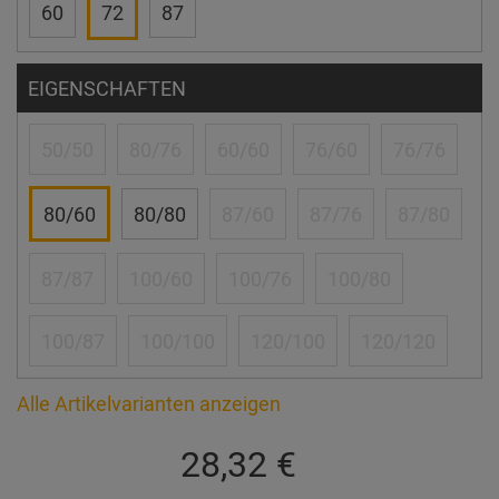
60
72
87
EIGENSCHAFTEN
50/50
80/76
60/60
76/60
76/76
80/60
80/80
87/60
87/76
87/80
87/87
100/60
100/76
100/80
100/87
100/100
120/100
120/120
Alle Artikelvarianten anzeigen
28,32 €