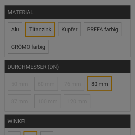
MATERIAL
Alu
Titanzink
Kupfer
PREFA farbig
GRÖMO farbig
DURCHMESSER (DN)
50 mm
60 mm
76 mm
80 mm
87 mm
100 mm
120 mm
WINKEL