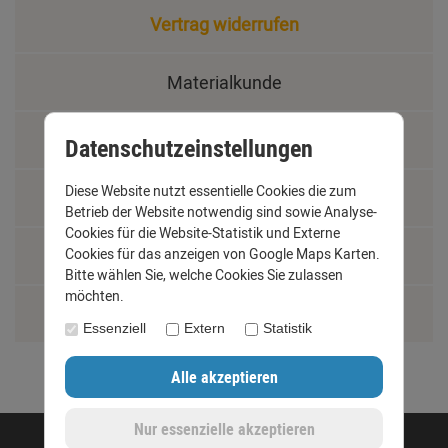
Vertrag widerrufen
Materialkunde
Fachbegriffe
Datenschutzeinstellungen
Diese Website nutzt essentielle Cookies die zum
Jobs
Betrieb der Website notwendig sind sowie Analyse-
Cookies für die Website-Statistik und Externe
Cookies für das anzeigen von Google Maps Karten.
Montage und Installationshilfen
Bitte wählen Sie, welche Cookies Sie zulassen
möchten.
Größentabelle
Essenziell
Extern
Statistik
©opyright 2020 - www.dachrinnen-shop.de