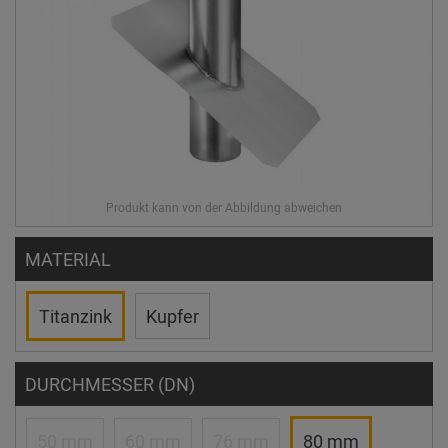
MATERIAL
Titanzink
Kupfer
DURCHMESSER (DN)
50 mm
60 mm
76 mm
80 mm