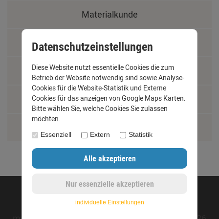
Materialkunde
Fachbegriffe
Datenschutzeinstellungen
Diese Website nutzt essentielle Cookies die zum
Jobs
Betrieb der Website notwendig sind sowie Analyse-
Cookies für die Website-Statistik und Externe
Montage und Installationshilfen
Cookies für das anzeigen von Google Maps Karten.
Bitte wählen Sie, welche Cookies Sie zulassen
möchten.
Größentabelle
Essenziell
Extern
Statistik
©opyright 2020 - www.dachrinnen-shop.de
individuelle Einstellungen
mod
ified eCommerce Shopsoftware © 2009-2026