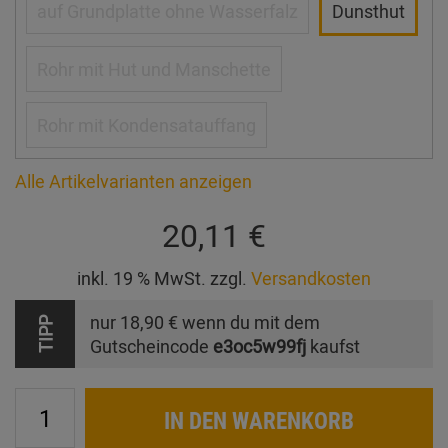
auf Grundplatte ohne Wasserfalz
Dunsthut
Rohr mit Hut und Manschette
Rohr mit Kondensatauffang
Alle Artikelvarianten anzeigen
20,11 €
inkl. 19 % MwSt. zzgl.
Versandkosten
nur
18,90 €
wenn du mit dem
TIPP
Gutscheincode
e3oc5w99fj
kaufst
IN DEN WARENKORB