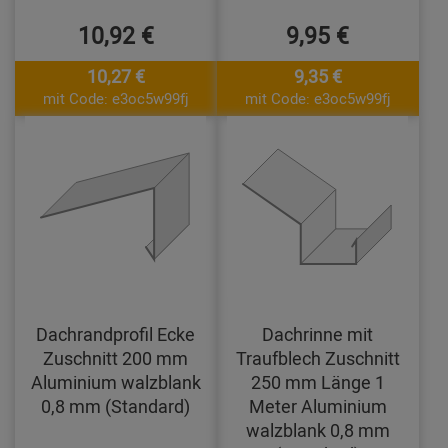
10,92 €
9,95 €
10,27 €
9,35 €
mit Code: e3oc5w99fj
mit Code: e3oc5w99fj
Dachrandprofil Ecke
Dachrinne mit
Zuschnitt 200 mm
Traufblech Zuschnitt
Aluminium walzblank
250 mm Länge 1
0,8 mm (Standard)
Meter Aluminium
walzblank 0,8 mm