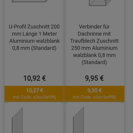
U-Profil Zuschnitt 200
Verbinder für
mm Länge 1 Meter
Dachrinne mit
Aluminium walzblank
Traufblech Zuschnitt
0,8 mm (Standard)
250 mm Aluminium
walzblank 0,8 mm
(Standard)
10,92 €
9,95 €
10,27 €
9,35 €
mit Code: e3oc5w99fj
mit Code: e3oc5w99fj