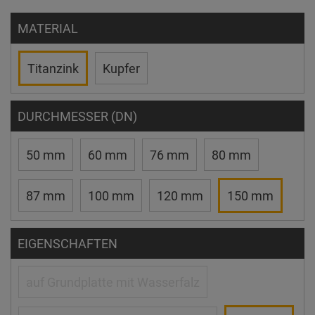
MATERIAL
Titanzink
Kupfer
DURCHMESSER (DN)
50 mm
60 mm
76 mm
80 mm
87 mm
100 mm
120 mm
150 mm
EIGENSCHAFTEN
auf Grundplatte mit Wasserfalz