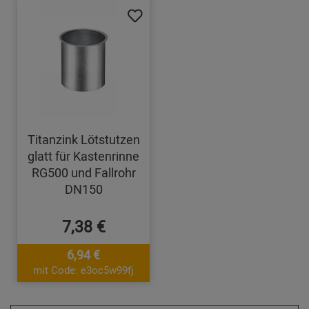
Titanzink Lötstutzen
glatt für Kastenrinne
RG500 und Fallrohr
DN150
7,38 €
6,94 €
mit Code: e3oc5w99fj