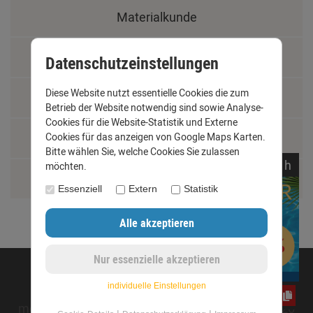
Materialkunde
Fachbegriffe
Datenschutzeinstellungen
Diese Website nutzt essentielle Cookies die zum
Jobs
Betrieb der Website notwendig sind sowie Analyse-
Cookies für die Website-Statistik und Externe
Cookies für das anzeigen von Google Maps Karten.
Montage und Installationshilfen
Bitte wählen Sie, welche Cookies Sie zulassen
noch
12:
10:
49
h
möchten.
Größentabelle
Essenziell
Extern
Statistik
©opyright 2020 - www.dachrinnen-shop.de
individuelle Einstellungen
e3oc5w99fj
mod
ified eCommerce Shopsoftware © 2009-2026