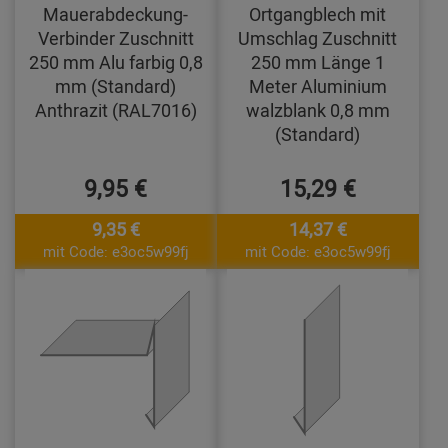
Mauerabdeckung-
Ortgangblech mit
Verbinder Zuschnitt
Umschlag Zuschnitt
250 mm Alu farbig 0,8
250 mm Länge 1
mm (Standard)
Meter Aluminium
Anthrazit (RAL7016)
walzblank 0,8 mm
(Standard)
9,95 €
15,29 €
9,35 €
14,37 €
mit Code: e3oc5w99fj
mit Code: e3oc5w99fj