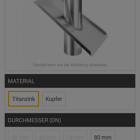
MATERIAL
Titanzink
Kupfer
DURCHMESSER (DN)
50 mm
60 mm
76 mm
80 mm