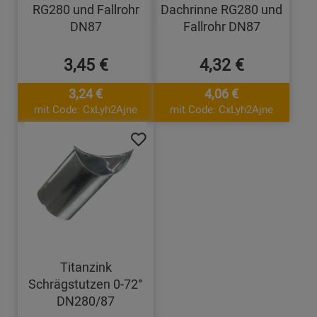
RG280 und Fallrohr
Dachrinne RG280 und
DN87
Fallrohr DN87
3,45 €
4,32 €
3,24 €
4,06 €
mit Code: CxLyh2Ajne
mit Code: CxLyh2Ajne
Titanzink
Schrägstutzen 0-72°
DN280/87