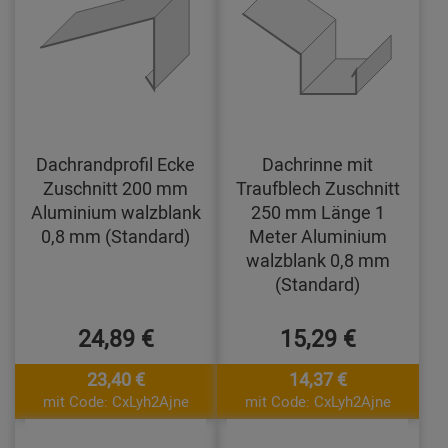
Dachrandprofil Ecke
Dachrinne mit
Zuschnitt 200 mm
Traufblech Zuschnitt
Aluminium walzblank
250 mm Länge 1
0,8 mm (Standard)
Meter Aluminium
walzblank 0,8 mm
(Standard)
24,89 €
15,29 €
23,40 €
14,37 €
mit Code: CxLyh2Ajne
mit Code: CxLyh2Ajne