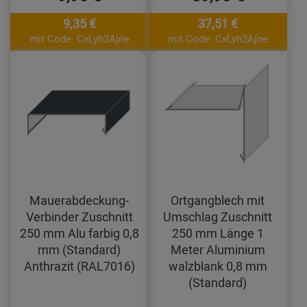
9,35 €
37,51 €
mit Code: CxLyh2Ajne
mit Code: CxLyh2Ajne
Mauerabdeckung-
Ortgangblech mit
Verbinder Zuschnitt
Umschlag Zuschnitt
250 mm Alu farbig 0,8
250 mm Länge 1
mm (Standard)
Meter Aluminium
Anthrazit (RAL7016)
walzblank 0,8 mm
(Standard)