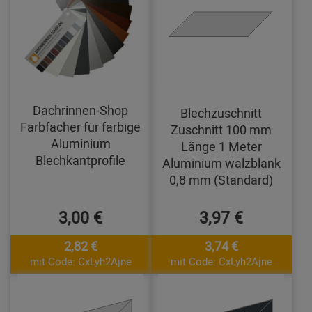
Dachrinnen-Shop
Blechzuschnitt
Farbfächer für farbige
Zuschnitt 100 mm
Aluminium
Länge 1 Meter
Blechkantprofile
Aluminium walzblank
0,8 mm (Standard)
3,00 €
3,97 €
2,82 €
3,74 €
mit Code: CxLyh2Ajne
mit Code: CxLyh2Ajne