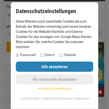
Dachfläche
Dachneigung
Datenschutzeinstellungen
Diese Website nutzt essentielle Cookies die zum
ungefährer Ort
Betrieb der Website notwendig sind sowie Analyse-
Cookies für die Website-Statistik und Externe
Aachen
Cookies für das anzeigen von Google Maps Karten.
Bitte wählen Sie, welche Cookies Sie zulassen
noch
04:
29:
20
h
Berechnen
möchten.
Essenziell
Extern
Statistik
Zahlung & Versand
Datenschutz
individuelle Einstellungen
CxLyh2Ajne
AGB
|
|
Cookie-Details
Datenschutzerklärung
Impressum