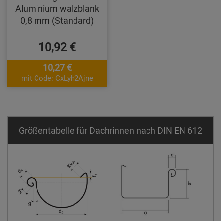
Aluminium walzblank
0,8 mm (Standard)
10,92 €
10,27 €
mit Code: CxLyh2Ajne
Größentabelle für Dachrinnen nach DIN EN 612