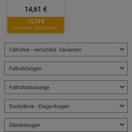
14,61 €
13,74 €
mit Code: CxLyh2Ajne
Fallrohre - verschied. Varianten
Fallrohrbögen
Fallrohrabzweige
Sockelknie - Etagenbogen
Gliederbogen