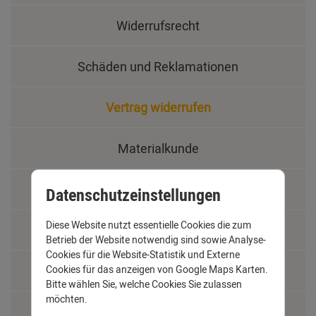
Widerrufsrecht
Schäden und Reklamationen
Vertrag widerrufen
Materialkunde
Fachbegriffe
Datenschutzeinstellungen
Diese Website nutzt essentielle Cookies die zum
Jobs
Betrieb der Website notwendig sind sowie Analyse-
Cookies für die Website-Statistik und Externe
Cookies für das anzeigen von Google Maps Karten.
Montage und Installationshilfen
Bitte wählen Sie, welche Cookies Sie zulassen
möchten.
Größentabelle