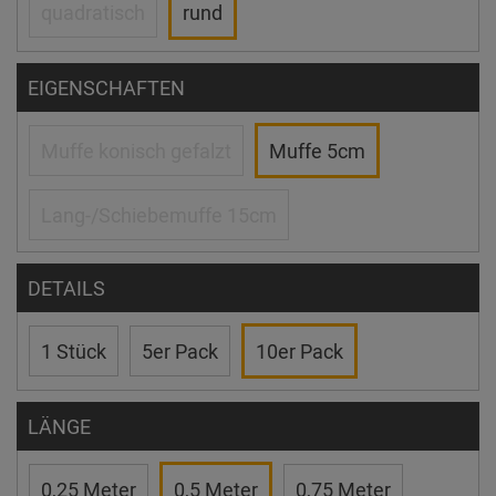
quadratisch
rund
EIGENSCHAFTEN
Muffe konisch gefalzt
Muffe 5cm
Lang-/Schiebemuffe 15cm
DETAILS
1 Stück
5er Pack
10er Pack
LÄNGE
0,25 Meter
0,5 Meter
0,75 Meter