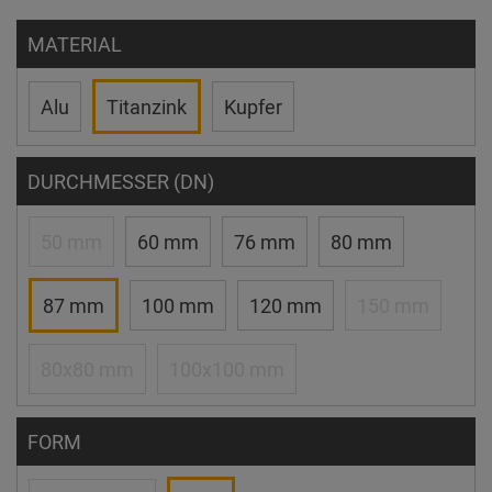
MATERIAL
Alu
Titanzink
Kupfer
DURCHMESSER (DN)
50 mm
60 mm
76 mm
80 mm
87 mm
100 mm
120 mm
150 mm
80x80 mm
100x100 mm
FORM