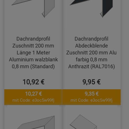
Dachrandprofil
Dachrandprofil
Zuschnitt 200 mm
Abdeckblende
Länge 1 Meter
Zuschnitt 200 mm Alu
Aluminium walzblank
farbig 0,8 mm
0,8 mm (Standard)
Anthrazit (RAL7016)
10,92 €
9,95 €
10,27 €
9,35 €
mit Code: e3oc5w99fj
mit Code: e3oc5w99fj