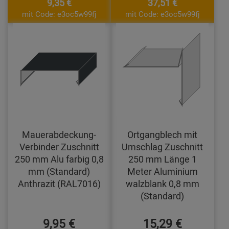
9,35 €
37,51 €
mit Code: e3oc5w99fj
mit Code: e3oc5w99fj
Mauerabdeckung-
Ortgangblech mit
Verbinder Zuschnitt
Umschlag Zuschnitt
250 mm Alu farbig 0,8
250 mm Länge 1
mm (Standard)
Meter Aluminium
Anthrazit (RAL7016)
walzblank 0,8 mm
(Standard)
9,95 €
15,29 €