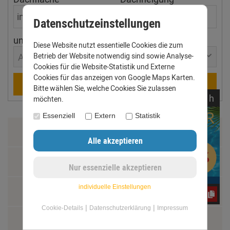
Datenschutzeinstellungen
ungefährer Ort
Diese Website nutzt essentielle Cookies die zum
Betrieb der Website notwendig sind sowie Analyse-
Aachen
Cookies für die Website-Statistik und Externe
Cookies für das anzeigen von Google Maps Karten.
Berechnen
Bitte wählen Sie, welche Cookies Sie zulassen
noch
16:
11:
30
h
möchten.
Essenziell
Extern
Statistik
Zahlung & Versand
Datenschutz
individuelle Einstellungen
AGB
e3oc5w99fj
|
|
Cookie-Details
Datenschutzerklärung
Impressum
Impressum