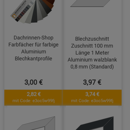
Dachrinnen-Shop
Blechzuschnitt
Farbfächer für farbige
Zuschnitt 100 mm
Aluminium
Länge 1 Meter
Blechkantprofile
Aluminium walzblank
0,8 mm (Standard)
3,00 €
3,97 €
2,82 €
3,74 €
mit Code: e3oc5w99fj
mit Code: e3oc5w99fj