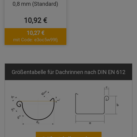
0,8 mm (Standard)
10,92 €
10,27 €
mit Code: e3oc5w99fj
Größentabelle für Dachrinnen nach DIN EN 612