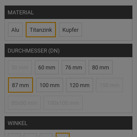
MATERIAL
Alu
Titanzink
Kupfer
DURCHMESSER (DN)
50 mm
60 mm
76 mm
80 mm
87 mm
100 mm
120 mm
150 mm
80x80 mm
100x100 mm
WINKEL