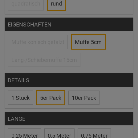
quadratisch
rund
EIGENSCHAFTEN
Muffe konisch gefalzt
Muffe 5cm
Lang-/Schiebemuffe 15cm
DETAILS
1 Stück
5er Pack
10er Pack
LÄNGE
0,25 Meter
0,5 Meter
0,75 Meter