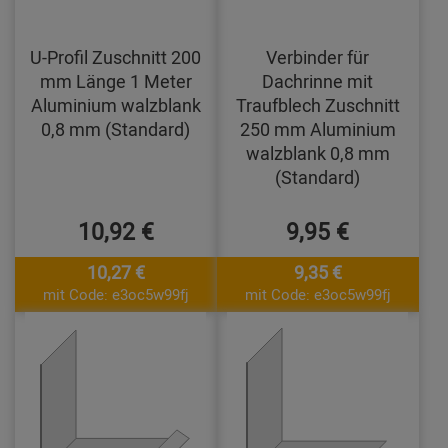
U-Profil Zuschnitt 200
Verbinder für
mm Länge 1 Meter
Dachrinne mit
Aluminium walzblank
Traufblech Zuschnitt
0,8 mm (Standard)
250 mm Aluminium
walzblank 0,8 mm
(Standard)
10,92 €
9,95 €
10,27 €
9,35 €
mit Code: e3oc5w99fj
mit Code: e3oc5w99fj