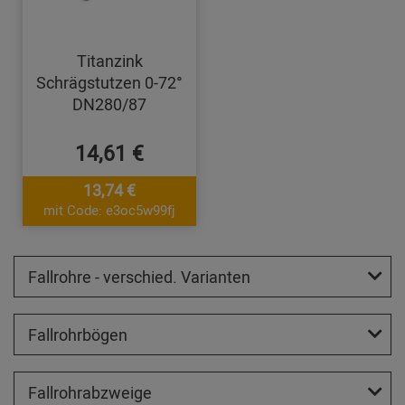
Titanzink
Schrägstutzen 0-72°
DN280/87
14,61 €
13,74 €
mit Code: e3oc5w99fj
Fallrohre - verschied. Varianten
Fallrohrbögen
Fallrohrabzweige