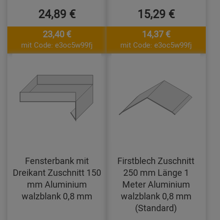
24,89 €
15,29 €
23,40 €
14,37 €
mit Code: e3oc5w99fj
mit Code: e3oc5w99fj
Fensterbank mit
Firstblech Zuschnitt
Dreikant Zuschnitt 150
250 mm Länge 1
mm Aluminium
Meter Aluminium
walzblank 0,8 mm
walzblank 0,8 mm
(Standard)