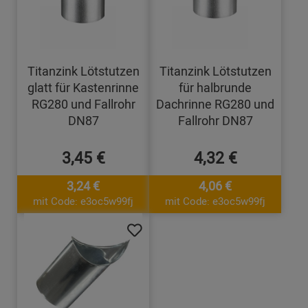
Titanzink Lötstutzen
Titanzink Lötstutzen
glatt für Kastenrinne
für halbrunde
RG280 und Fallrohr
Dachrinne RG280 und
DN87
Fallrohr DN87
3,45 €
4,32 €
3,24 €
4,06 €
mit Code: e3oc5w99fj
mit Code: e3oc5w99fj