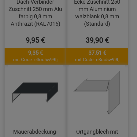
Dach-Verbinder
Ecke Zuschnitt 250
Zuschnitt 250 mm Alu
mm Aluminium
farbig 0,8 mm
walzblank 0,8 mm
Anthrazit (RAL7016)
(Standard)
9,95 €
39,90 €
9,35 €
37,51 €
mit Code: e3oc5w99fj
mit Code: e3oc5w99fj
Mauerabdeckung-
Ortgangblech mit