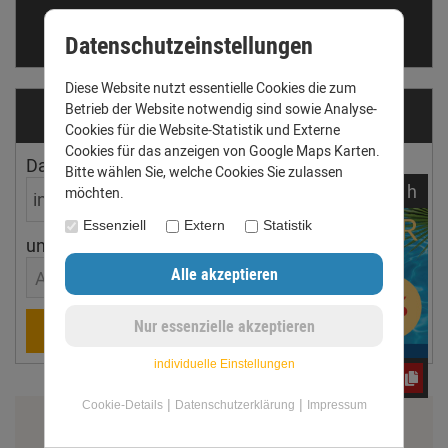
Telefon: +49 (0) 3431 6060510
anfrage@dachrinnen-shop.de
Datenschutzeinstellungen
Diese Website nutzt essentielle Cookies die zum
Betrieb der Website notwendig sind sowie Analyse-
Dachrinnen­ermittler
Cookies für die Website-Statistik und Externe
Cookies für das anzeigen von Google Maps Karten.
Dachfläche
Dachneigung
Bitte wählen Sie, welche Cookies Sie zulassen
noch
11:
01:
59
h
möchten.
Essenziell
Extern
Statistik
ungefährer Ort
Aachen
Berechnen
individuelle Einstellungen
e3oc5w99fj
|
|
Cookie-Details
Datenschutzerklärung
Impressum
Zahlung & Versand