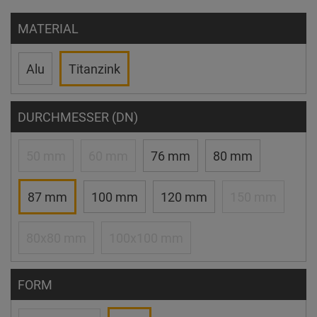
MATERIAL
Alu
Titanzink
DURCHMESSER (DN)
50 mm
60 mm
76 mm
80 mm
87 mm
100 mm
120 mm
150 mm
80x80 mm
100x100 mm
FORM