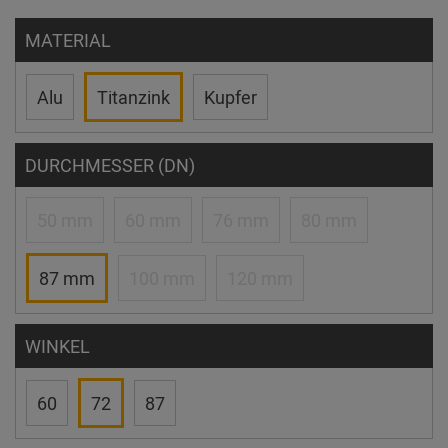
MATERIAL
Alu
Titanzink
Kupfer
DURCHMESSER (DN)
50 mm
60 mm
76 mm
80 mm
87 mm
100 mm
120 mm
WINKEL
60
72
87