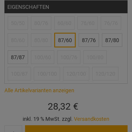
EIGENSCHAFTEN
50/50
80/76
60/60
76/60
76/76
80/60
80/80
87/60
87/76
87/80
87/87
100/60
100/76
100/80
100/87
100/100
120/100
120/120
Alle Artikelvarianten anzeigen
28,32 €
inkl. 19 % MwSt. zzgl.
Versandkosten