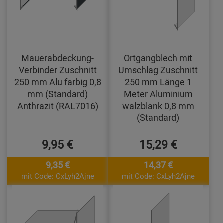
Mauerabdeckung-
Ortgangblech mit
Verbinder Zuschnitt
Umschlag Zuschnitt
250 mm Alu farbig 0,8
250 mm Länge 1
mm (Standard)
Meter Aluminium
Anthrazit (RAL7016)
walzblank 0,8 mm
(Standard)
9,95 €
15,29 €
9,35 €
14,37 €
mit Code: CxLyh2Ajne
mit Code: CxLyh2Ajne