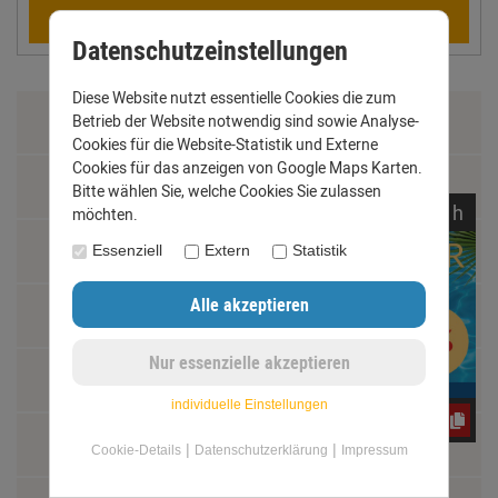
Berechnen
Datenschutzeinstellungen
Diese Website nutzt essentielle Cookies die zum
Zahlung & Versand
Betrieb der Website notwendig sind sowie Analyse-
Cookies für die Website-Statistik und Externe
Cookies für das anzeigen von Google Maps Karten.
Datenschutz
Bitte wählen Sie, welche Cookies Sie zulassen
noch
22:
19:
39
h
möchten.
AGB
Essenziell
Extern
Statistik
Impressum
Kontakt
individuelle Einstellungen
CxLyh2Ajne
Widerrufsrecht
|
|
Cookie-Details
Datenschutzerklärung
Impressum