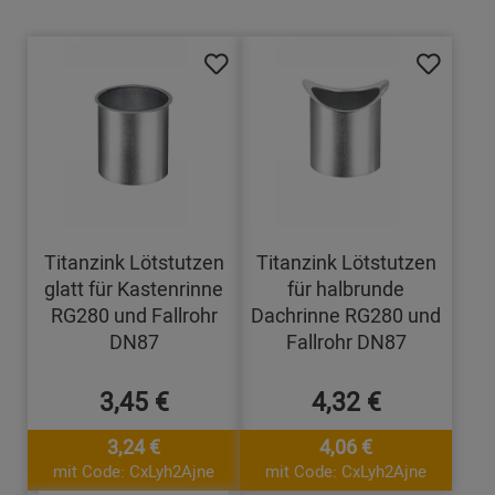
Titanzink Lötstutzen
Titanzink Lötstutzen
glatt für Kastenrinne
für halbrunde
RG280 und Fallrohr
Dachrinne RG280 und
DN87
Fallrohr DN87
3,45 €
4,32 €
3,24 €
4,06 €
mit Code: CxLyh2Ajne
mit Code: CxLyh2Ajne