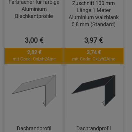
Farbfächer für farbige
Zuschnitt 100 mm
Aluminium
Länge 1 Meter
Blechkantprofile
Aluminium walzblank
0,8 mm (Standard)
3,00 €
3,97 €
2,82 €
3,74 €
mit Code: CxLyh2Ajne
mit Code: CxLyh2Ajne
Dachrandprofil
Dachrandprofil