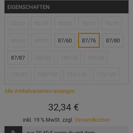
EIGENSCHAFTEN
50/50
80/76
60/60
76/60
76/76
80/60
80/80
87/60
87/76
87/80
87/87
100/60
100/76
100/80
100/87
100/100
120/100
120/120
Alle Artikelvarianten anzeigen
32,34 €
inkl. 19 % MwSt. zzgl.
Versandkosten
nur
30,40 €
wenn du mit dem