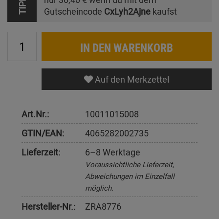
TIPP
Gutscheincode
CxLyh2Ajne
kaufst
IN DEN WARENKORB
Auf den Merkzettel
Art.Nr.:
10011015008
GTIN/EAN:
4065282002735
Lieferzeit:
6–8 Werktage
Voraussichtliche Lieferzeit,
Abweichungen im Einzelfall
möglich.
Hersteller-Nr.:
ZRA8776