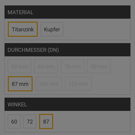
MATERIAL
Titanzink
Kupfer
DURCHMESSER (DN)
50 mm
60 mm
76 mm
80 mm
87 mm
100 mm
120 mm
WINKEL
60
72
87