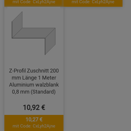
mit Code: CxLyh2Ajne
mit Code: CxLyh2Ajne
Z-Profil Zuschnitt 200
mm Länge 1 Meter
Aluminium walzblank
0,8 mm (Standard)
10,92 €
10,27 €
mit Code: CxLyh2Ajne