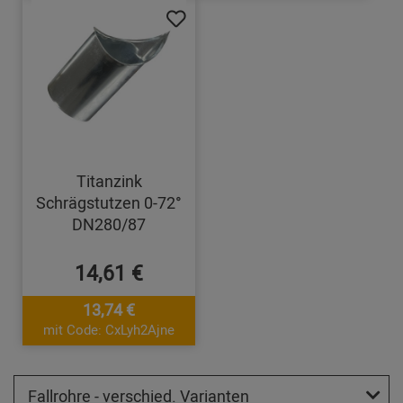
Titanzink
Schrägstutzen 0-72°
DN280/87
14,61 €
13,74 €
mit Code: CxLyh2Ajne
Fallrohre - verschied. Varianten