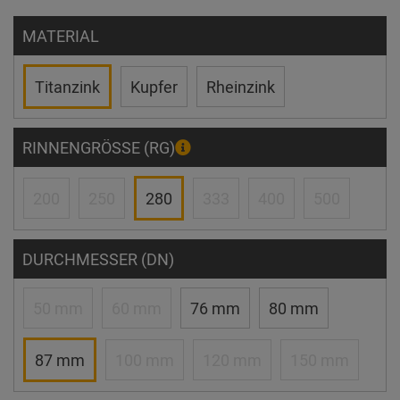
MATERIAL
Titanzink
Kupfer
Rheinzink
RINNENGRÖSSE (RG)
200
250
280
333
400
500
DURCHMESSER (DN)
50 mm
60 mm
76 mm
80 mm
87 mm
100 mm
120 mm
150 mm