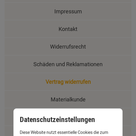
Impressum
Kontakt
Widerrufsrecht
Schäden und Reklamationen
Vertrag widerrufen
Materialkunde
Fachbegriffe
Datenschutzeinstellungen
Diese Website nutzt essentielle Cookies die zum
Jobs