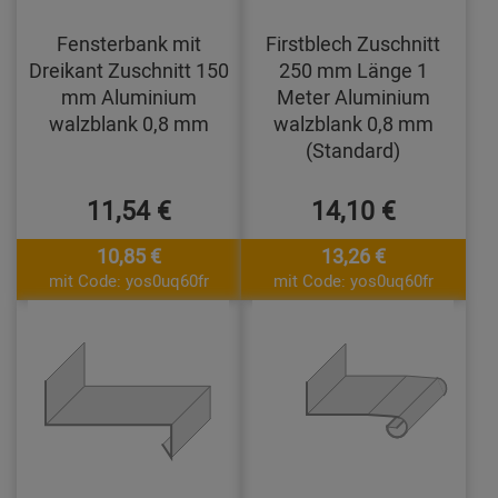
Fensterbank mit
Firstblech Zuschnitt
Dreikant Zuschnitt 150
250 mm Länge 1
mm Aluminium
Meter Aluminium
walzblank 0,8 mm
walzblank 0,8 mm
(Standard)
11,54 €
14,10 €
10,85 €
13,26 €
mit Code: yos0uq60fr
mit Code: yos0uq60fr