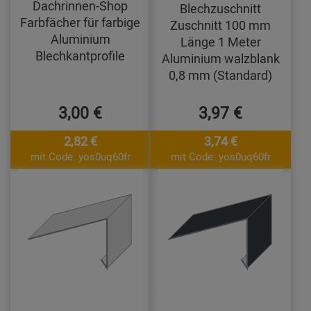
Dachrinnen-Shop
Blechzuschnitt
Farbfächer für farbige
Zuschnitt 100 mm
Aluminium
Länge 1 Meter
Blechkantprofile
Aluminium walzblank
0,8 mm (Standard)
3,00 €
3,97 €
2,82 €
3,74 €
mit Code: yos0uq60fr
mit Code: yos0uq60fr