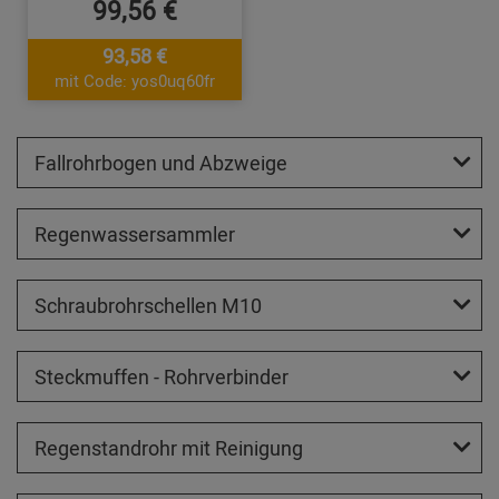
99,56 €
93,58 €
mit Code: yos0uq60fr
Fallrohrbogen und Abzweige
Regenwassersammler
Schraubrohrschellen M10
Steckmuffen - Rohrverbinder
Regenstandrohr mit Reinigung