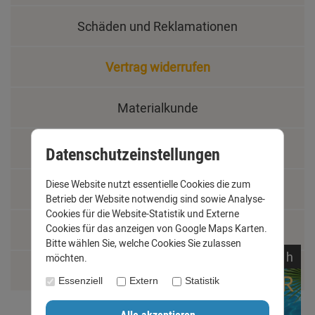
Schäden und Reklamationen
Vertrag widerrufen
Materialkunde
Fachbegriffe
Datenschutzeinstellungen
Diese Website nutzt essentielle Cookies die zum
Jobs
Betrieb der Website notwendig sind sowie Analyse-
Cookies für die Website-Statistik und Externe
Montage und Installationshilfen
Cookies für das anzeigen von Google Maps Karten.
Bitte wählen Sie, welche Cookies Sie zulassen
noch
01:
47:
03
h
möchten.
Größentabelle
Essenziell
Extern
Statistik