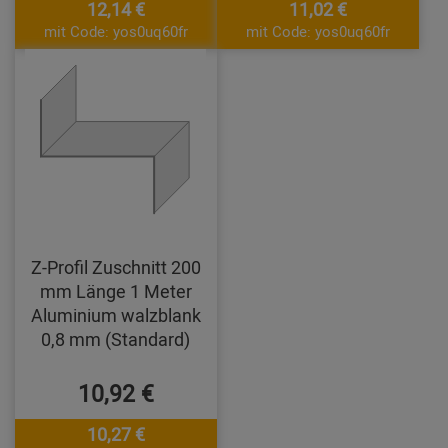
12,14 €
11,02 €
mit Code: yos0uq60fr
mit Code: yos0uq60fr
Z-Profil Zuschnitt 200
mm Länge 1 Meter
Aluminium walzblank
0,8 mm (Standard)
10,92 €
10,27 €