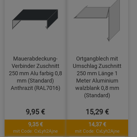
Mauerabdeckung-
Ortgangblech mit
Verbinder Zuschnitt
Umschlag Zuschnitt
250 mm Alu farbig 0,8
250 mm Länge 1
mm (Standard)
Meter Aluminium
Anthrazit (RAL7016)
walzblank 0,8 mm
(Standard)
9,95 €
15,29 €
9,35 €
14,37 €
mit Code: CxLyh2Ajne
mit Code: CxLyh2Ajne