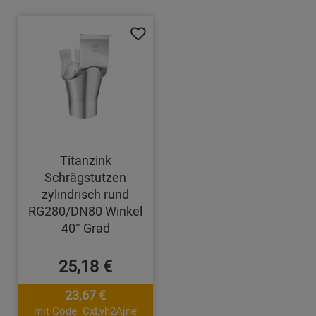
Titanzink
Schrägstutzen
zylindrisch rund
RG280/DN80 Winkel
40° Grad
25,18 €
23,67 €
mit Code: CxLyh2Ajne