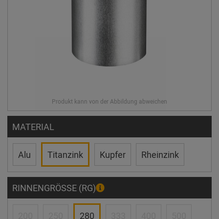
MATERIAL
Alu
Titanzink
Kupfer
Rheinzink
RINNENGRÖSSE (RG)
200
250
280
333
400
500