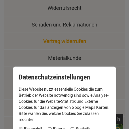
Widerrufsrecht
Schäden und Reklamationen
Vertrag widerrufen
Materialkunde
Fachbegriffe
Datenschutzeinstellungen
Diese Website nutzt essentielle Cookies die zum
Jobs
Betrieb der Website notwendig sind sowie Analyse-
Cookies für die Website-Statistik und Externe
Cookies für das anzeigen von Google Maps Karten.
Montage und Installationshilfen
Bitte wählen Sie, welche Cookies Sie zulassen
noch
19:
00:
13
h
möchten.
Größentabelle
Essenziell
Extern
Statistik