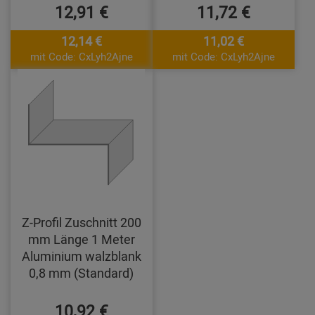
12,91 €
11,72 €
12,14 €
11,02 €
mit Code: CxLyh2Ajne
mit Code: CxLyh2Ajne
Z-Profil Zuschnitt 200
mm Länge 1 Meter
Aluminium walzblank
0,8 mm (Standard)
10,92 €