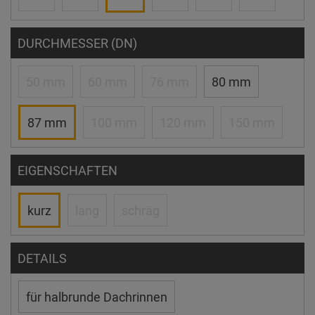
DURCHMESSER (DN)
50 mm
60 mm
76 mm
80 mm
87 mm
100 mm
120 mm
150 mm
EIGENSCHAFTEN
kurz
lang
schräg
DETAILS
für halbrunde Dachrinnen