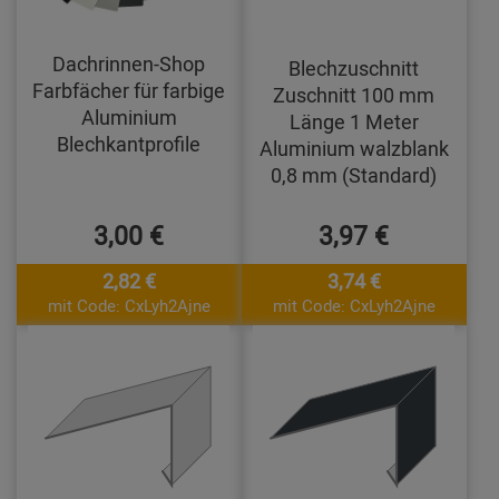
Dachrinnen-Shop
Blechzuschnitt
Farbfächer für farbige
Zuschnitt 100 mm
Aluminium
Länge 1 Meter
Blechkantprofile
Aluminium walzblank
0,8 mm (Standard)
3,00 €
3,97 €
2,82 €
3,74 €
mit Code: CxLyh2Ajne
mit Code: CxLyh2Ajne