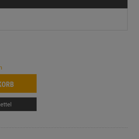
n
KORB
ettel