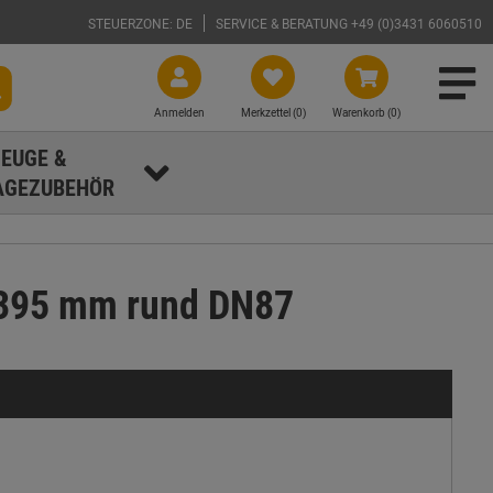
STEUERZONE: DE
SERVICE & BERATUNG +49 (0)3431 6060510
Anmelden
Merkzettel (
0
)
Warenkorb (0)
EUGE &
GEZUBEHÖR
-395 mm rund DN87