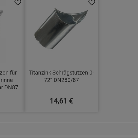
zen für
Titanzink Schrägstutzen 0-
rinne
72° DN280/87
hr DN87
14,61 €