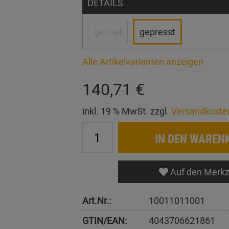
DETAILS
gelötet
gepresst
Alle Artikelvarianten anzeigen
140,71 €
inkl. 19 % MwSt. zzgl.
Versandkoste
IN DEN WAREN
Auf den Merkz
Art.Nr.:
10011011001
GTIN/EAN:
4043706621861