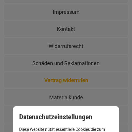
Impressum
Kontakt
Widerrufsrecht
Schäden und Reklamationen
Vertrag widerrufen
Materialkunde
Fachbegriffe
Datenschutzeinstellungen
Diese Website nutzt essentielle Cookies die zum
Jobs