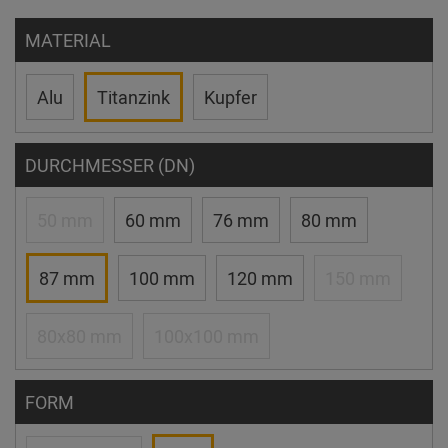
MATERIAL
Alu
Titanzink
Kupfer
DURCHMESSER (DN)
50 mm
60 mm
76 mm
80 mm
87 mm
100 mm
120 mm
150 mm
80x80 mm
100x100 mm
FORM