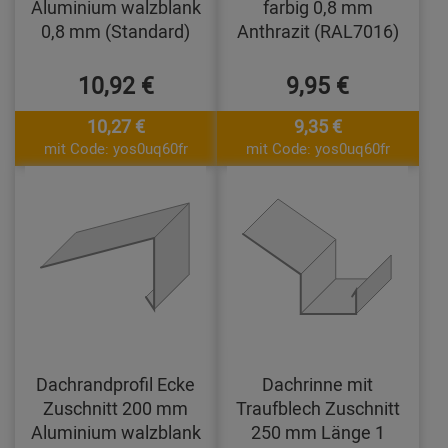
Aluminium walzblank
farbig 0,8 mm
0,8 mm (Standard)
Anthrazit (RAL7016)
10,92 €
9,95 €
10,27 €
9,35 €
mit Code: yos0uq60fr
mit Code: yos0uq60fr
Dachrandprofil Ecke
Dachrinne mit
Zuschnitt 200 mm
Traufblech Zuschnitt
Aluminium walzblank
250 mm Länge 1