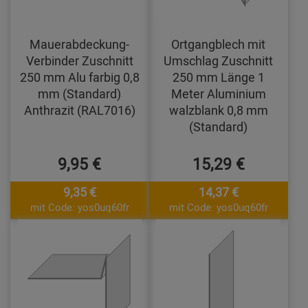
Mauerabdeckung-
Ortgangblech mit
Verbinder Zuschnitt
Umschlag Zuschnitt
250 mm Alu farbig 0,8
250 mm Länge 1
mm (Standard)
Meter Aluminium
Anthrazit (RAL7016)
walzblank 0,8 mm
(Standard)
9,95 €
15,29 €
9,35 €
14,37 €
mit Code: yos0uq60fr
mit Code: yos0uq60fr