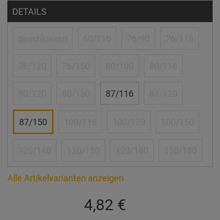
DETAILS
geschlossen
60/116
76/90
76/116
76/120
76/150
80/100
80/116
80/120
80/150
87/116
87/120
87/150
100/116
100/120
100/150
120/140
120/150
120/180
150/180
Alle Artikelvarianten anzeigen
4,82 €