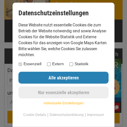
Fragen. Ruf uns an oder
schreib eine E-Mail.
Datenschutzeinstellungen
Diese Website nutzt essentielle Cookies die zum
Telefon: +49 (0) 3431 6060510
Betrieb der Website notwendig sind sowie Analyse-
anfrage@dachrinnen-shop.de
Cookies für die Website-Statistik und Externe
Cookies für das anzeigen von Google Maps Karten.
Bitte wählen Sie, welche Cookies Sie zulassen
noch
00:
48:
14
h
möchten.
Dachrinnen­ermittler
Essenziell
Extern
Statistik
Dachfläche
Dachneigung
ungefährer Ort
Aachen
individuelle Einstellungen
yos0uq60fr
|
|
Cookie-Details
Datenschutzerklärung
Impressum
Berechnen