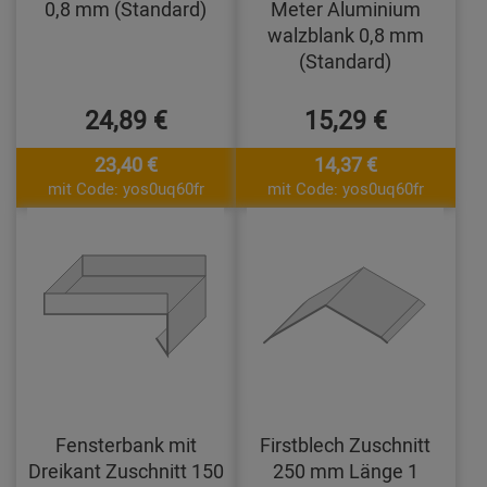
0,8 mm (Standard)
Meter Aluminium
walzblank 0,8 mm
(Standard)
24,89 €
15,29 €
23,40 €
14,37 €
mit Code: yos0uq60fr
mit Code: yos0uq60fr
Fensterbank mit
Firstblech Zuschnitt
Dreikant Zuschnitt 150
250 mm Länge 1