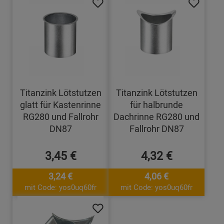
Titanzink Lötstutzen
Titanzink Lötstutzen
glatt für Kastenrinne
für halbrunde
RG280 und Fallrohr
Dachrinne RG280 und
DN87
Fallrohr DN87
3,45 €
4,32 €
3,24 €
4,06 €
mit Code: yos0uq60fr
mit Code: yos0uq60fr