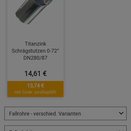
Titanzink
Schrägstutzen 0-72°
DN280/87
14,61 €
13,74 €
mit Code: yos0uq60fr
Fallrohre - verschied. Varianten