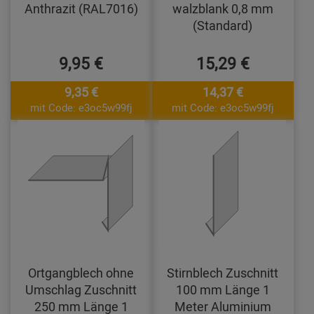
Anthrazit (RAL7016)
walzblank 0,8 mm
(Standard)
9,95 €
15,29 €
9,35 €
14,37 €
mit Code: e3oc5w99fj
mit Code: e3oc5w99fj
Ortgangblech ohne
Stirnblech Zuschnitt
Umschlag Zuschnitt
100 mm Länge 1
250 mm Länge 1
Meter Aluminium