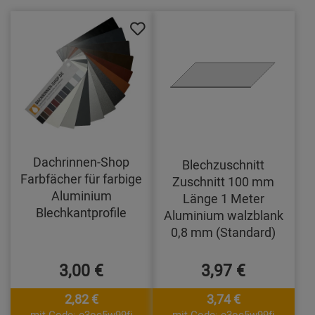
Dachrinnen-Shop
Blechzuschnitt
Farbfächer für farbige
Zuschnitt 100 mm
Aluminium
Länge 1 Meter
Blechkantprofile
Aluminium walzblank
0,8 mm (Standard)
3,00 €
3,97 €
2,82 €
3,74 €
mit Code: e3oc5w99fj
mit Code: e3oc5w99fj