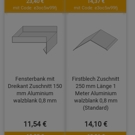
23,40 €
14,37 €
mit Code: e3oc5w99fj
mit Code: e3oc5w99fj
Fensterbank mit
Firstblech Zuschnitt
Dreikant Zuschnitt 150
250 mm Länge 1
mm Aluminium
Meter Aluminium
walzblank 0,8 mm
walzblank 0,8 mm
(Standard)
11,54 €
14,10 €