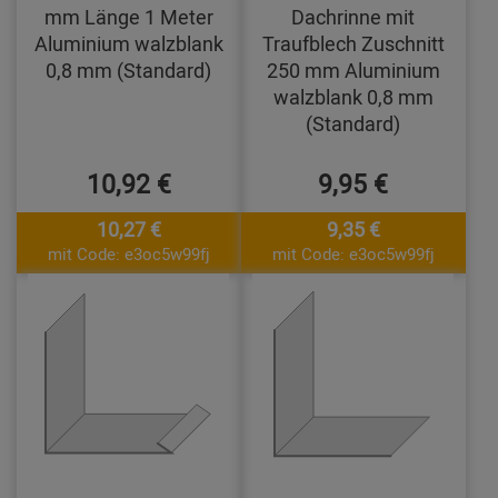
mm Länge 1 Meter
Dachrinne mit
Aluminium walzblank
Traufblech Zuschnitt
0,8 mm (Standard)
250 mm Aluminium
walzblank 0,8 mm
(Standard)
10,92 €
9,95 €
10,27 €
9,35 €
mit Code: e3oc5w99fj
mit Code: e3oc5w99fj