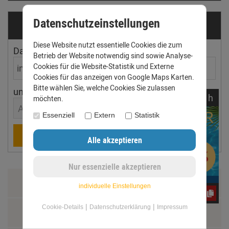
Datenschutzeinstellungen
Dachrinnen­ermittler
Diese Website nutzt essentielle Cookies die zum
Dachfläche
Dachneigung
Betrieb der Website notwendig sind sowie Analyse-
Cookies für die Website-Statistik und Externe
Cookies für das anzeigen von Google Maps Karten.
Bitte wählen Sie, welche Cookies Sie zulassen
ungefährer Ort
noch
08:
07:
17
h
möchten.
Aachen
Essenziell
Extern
Statistik
Berechnen
Zahlung & Versand
individuelle Einstellungen
e3oc5w99fj
|
|
Cookie-Details
Datenschutzerklärung
Impressum
Datenschutz