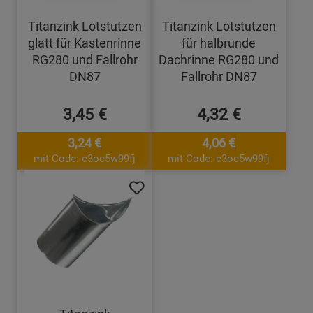
Titanzink Lötstutzen
Titanzink Lötstutzen
glatt für Kastenrinne
für halbrunde
RG280 und Fallrohr
Dachrinne RG280 und
DN87
Fallrohr DN87
3,45 €
4,32 €
3,24 €
4,06 €
mit Code: e3oc5w99fj
mit Code: e3oc5w99fj