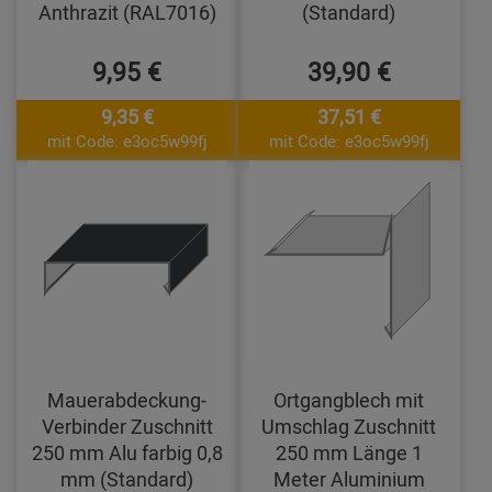
Anthrazit (RAL7016)
(Standard)
9,95 €
39,90 €
9,35 €
37,51 €
mit Code: e3oc5w99fj
mit Code: e3oc5w99fj
Mauerabdeckung-
Ortgangblech mit
Verbinder Zuschnitt
Umschlag Zuschnitt
250 mm Alu farbig 0,8
250 mm Länge 1
mm (Standard)
Meter Aluminium