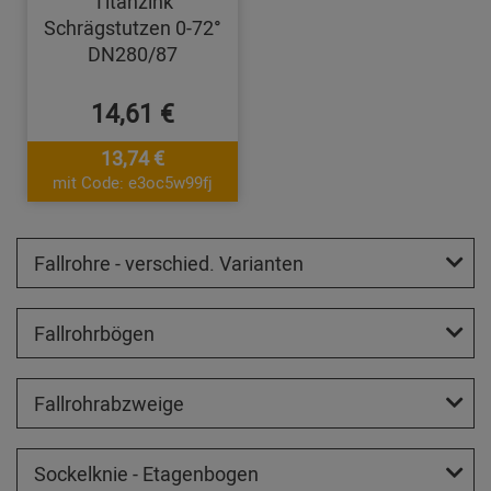
Titanzink
Schrägstutzen 0-72°
DN280/87
14,61 €
13,74 €
mit Code: e3oc5w99fj
Fallrohre - verschied. Varianten
Fallrohrbögen
Fallrohrabzweige
Sockelknie - Etagenbogen