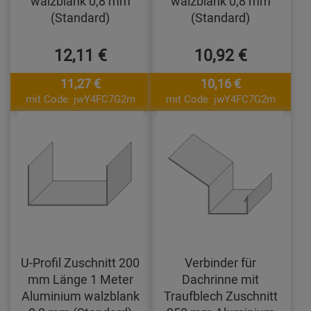
walzblank 0,8 mm
walzblank 0,8 mm
(Standard)
(Standard)
12,11 €
10,92 €
11,27 €
10,16 €
mit Code: jwY4FC7G2m
mit Code: jwY4FC7G2m
U-Profil Zuschnitt 200
Verbinder für
mm Länge 1 Meter
Dachrinne mit
Aluminium walzblank
Traufblech Zuschnitt