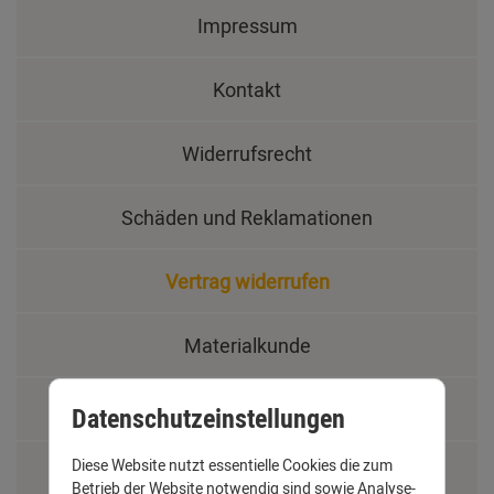
Impressum
Kontakt
Widerrufsrecht
Schäden und Reklamationen
Vertrag widerrufen
Materialkunde
Fachbegriffe
Datenschutzeinstellungen
Diese Website nutzt essentielle Cookies die zum
Jobs
Betrieb der Website notwendig sind sowie Analyse-