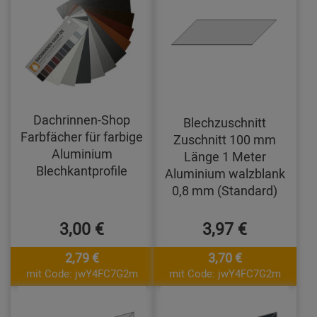
Dachrinnen-Shop
Blechzuschnitt
Farbfächer für farbige
Zuschnitt 100 mm
Aluminium
Länge 1 Meter
Blechkantprofile
Aluminium walzblank
0,8 mm (Standard)
3,00 €
3,97 €
2,79 €
3,70 €
mit Code: jwY4FC7G2m
mit Code: jwY4FC7G2m