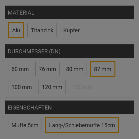
MATERIAL
Alu
Titanzink
Kupfer
DURCHMESSER (DN)
60 mm
76 mm
80 mm
87 mm
100 mm
120 mm
150 mm
EIGENSCHAFTEN
Muffe 5cm
Lang-/Schiebemuffe 15cm