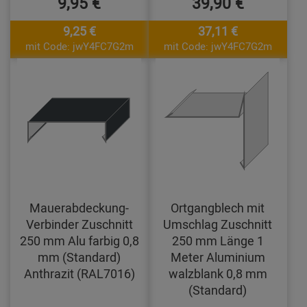
9,95 €
39,90 €
9,25 €
37,11 €
mit Code: jwY4FC7G2m
mit Code: jwY4FC7G2m
Mauerabdeckung-
Ortgangblech mit
Verbinder Zuschnitt
Umschlag Zuschnitt
250 mm Alu farbig 0,8
250 mm Länge 1
mm (Standard)
Meter Aluminium
Anthrazit (RAL7016)
walzblank 0,8 mm
(Standard)