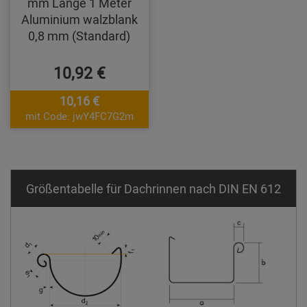
mm Länge 1 Meter
Aluminium walzblank
0,8 mm (Standard)
10,92 €
10,16 €
mit Code: jwY4FC7G2m
Größentabelle für Dachrinnen nach DIN EN 612