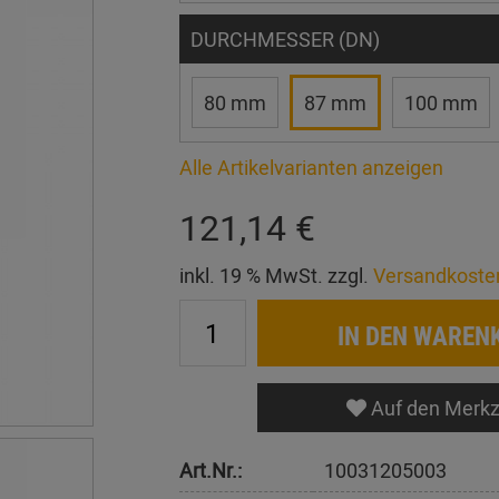
DURCHMESSER (DN)
80 mm
87 mm
100 mm
Alle Artikelvarianten anzeigen
121,14 €
inkl. 19 % MwSt. zzgl.
Versandkoste
IN DEN WAREN
Auf den Merkz
Art.Nr.:
10031205003