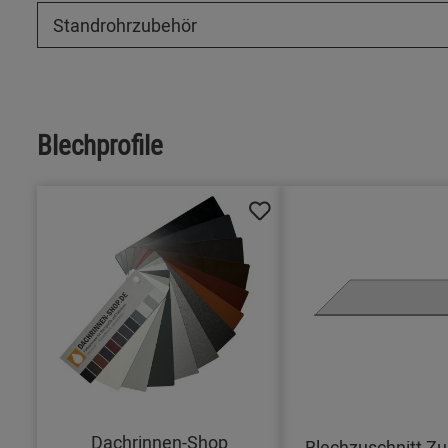
Standrohrzubehör
Blechprofile
Dachrinnen-Shop
Blechzuschnitt Zu