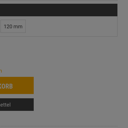
120 mm
n
KORB
ettel