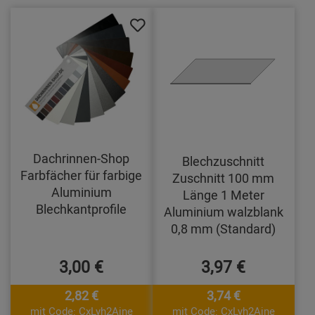
Dachrinnen-Shop
Blechzuschnitt
Farbfächer für farbige
Zuschnitt 100 mm
Aluminium
Länge 1 Meter
Blechkantprofile
Aluminium walzblank
0,8 mm (Standard)
3,00 €
3,97 €
2,82 €
3,74 €
mit Code: CxLyh2Ajne
mit Code: CxLyh2Ajne