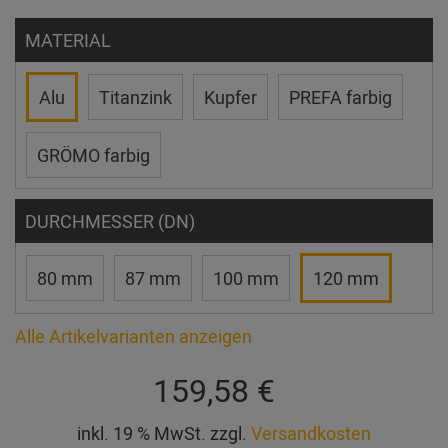
MATERIAL
Alu
Titanzink
Kupfer
PREFA farbig
GRÖMO farbig
DURCHMESSER (DN)
80 mm
87 mm
100 mm
120 mm
Alle Artikelvarianten anzeigen
159,58 €
inkl. 19 % MwSt. zzgl.
Versandkosten