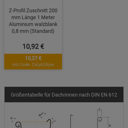
Z-Profil Zuschnitt 200
mm Länge 1 Meter
Aluminium walzblank
0,8 mm (Standard)
10,92 €
10,27 €
mit Code: CxLyh2Ajne
Größentabelle für Dachrinnen nach DIN EN 612