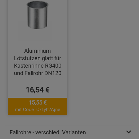
Aluminium
Lötstutzen glatt für
Kastenrinne RG400
und Fallrohr DN120
16,54 €
15,55 €
mit Code: CxLyh2Ajne
Fallrohre - verschied. Varianten