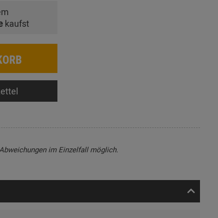
em
e
kaufst
KORB
ettel
, Abweichungen im Einzelfall möglich.