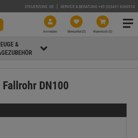
STEUERZONE: DE
SERVICE & BERATUNG +49 (0)3431 6060510
Anmelden
Merkzettel (
0
)
Warenkorb (0)
EUGE &
GEZUBEHÖR
 Fallrohr DN100