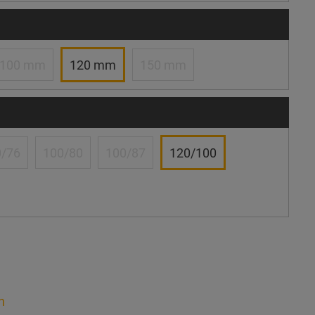
100 mm
120 mm
150 mm
/76
100/80
100/87
120/100
n