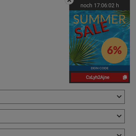
noch
17:
06:
01
h
CxLyh2Ajne