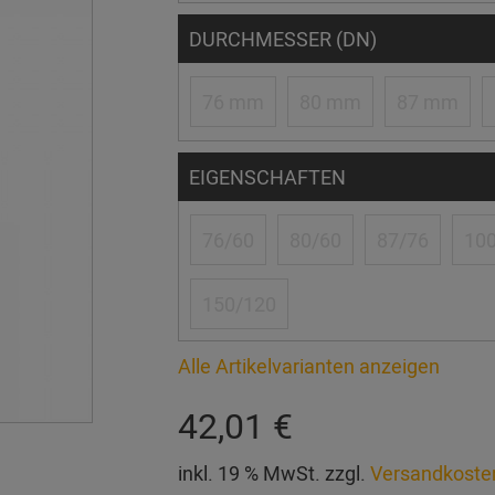
DURCHMESSER (DN)
76 mm
80 mm
87 mm
EIGENSCHAFTEN
76/60
80/60
87/76
100
150/120
Alle Artikelvarianten anzeigen
42,01 €
inkl. 19 % MwSt. zzgl.
Versandkoste