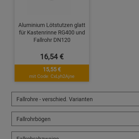
Aluminium Lötstutzen glatt
für Kastenrinne RG400 und
Fallrohr DN120
16,54 €
15,55 €
mit Code: CxLyh2Ajne
Fallrohre - verschied. Varianten
Fallrohrbögen
Fallrohrabzweige