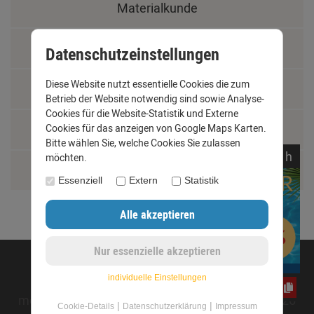
Materialkunde
Fachbegriffe
Datenschutzeinstellungen
Diese Website nutzt essentielle Cookies die zum
Jobs
Betrieb der Website notwendig sind sowie Analyse-
Cookies für die Website-Statistik und Externe
Cookies für das anzeigen von Google Maps Karten.
Montage und Installationshilfen
Bitte wählen Sie, welche Cookies Sie zulassen
noch
05:
03:
23
h
möchten.
Größentabelle
Essenziell
Extern
Statistik
©opyright 2020 - www.dachrinnen-shop.de
individuelle Einstellungen
e3oc5w99fj
mod
ified eCommerce Shopsoftware © 2009-2026
|
|
Cookie-Details
Datenschutzerklärung
Impressum