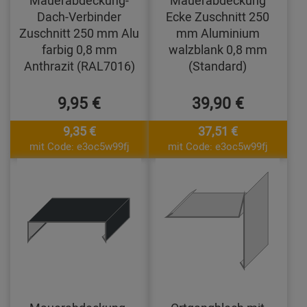
Dach-Verbinder
Ecke Zuschnitt 250
Zuschnitt 250 mm Alu
mm Aluminium
farbig 0,8 mm
walzblank 0,8 mm
Anthrazit (RAL7016)
(Standard)
9,95 €
39,90 €
9,35 €
37,51 €
mit Code: e3oc5w99fj
mit Code: e3oc5w99fj