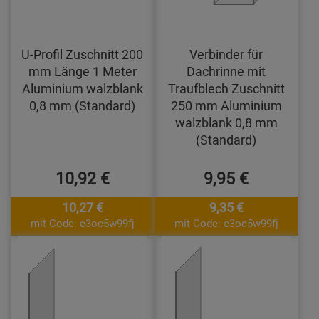
U-Profil Zuschnitt 200
Verbinder für
mm Länge 1 Meter
Dachrinne mit
Aluminium walzblank
Traufblech Zuschnitt
0,8 mm (Standard)
250 mm Aluminium
walzblank 0,8 mm
(Standard)
10,92 €
9,95 €
10,27 €
9,35 €
mit Code: e3oc5w99fj
mit Code: e3oc5w99fj