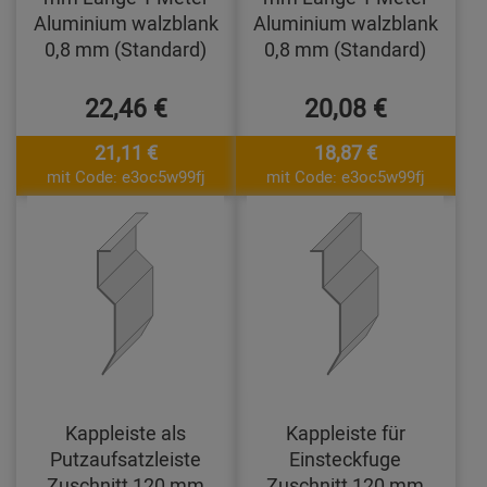
Aluminium walzblank
Aluminium walzblank
0,8 mm (Standard)
0,8 mm (Standard)
22,46 €
20,08 €
21,11 €
18,87 €
mit Code: e3oc5w99fj
mit Code: e3oc5w99fj
Kappleiste als
Kappleiste für
Putzaufsatzleiste
Einsteckfuge
Zuschnitt 120 mm
Zuschnitt 120 mm