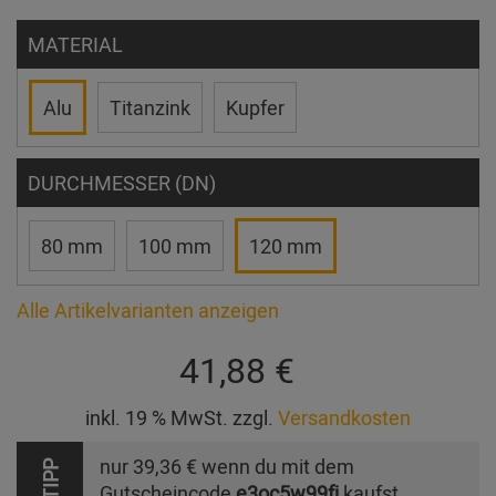
MATERIAL
Alu
Titanzink
Kupfer
DURCHMESSER (DN)
80 mm
100 mm
120 mm
Alle Artikelvarianten anzeigen
41,88 €
inkl. 19 % MwSt. zzgl.
Versandkosten
nur
39,36 €
wenn du mit dem
TIPP
Gutscheincode
e3oc5w99fj
kaufst