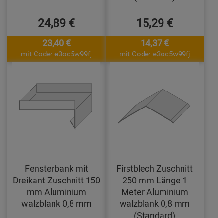
24,89 €
15,29 €
23,40 €
14,37 €
mit Code: e3oc5w99fj
mit Code: e3oc5w99fj
Fensterbank mit
Firstblech Zuschnitt
Dreikant Zuschnitt 150
250 mm Länge 1
mm Aluminium
Meter Aluminium
walzblank 0,8 mm
walzblank 0,8 mm
(Standard)