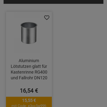
Aluminium
Lötstutzen glatt für
Kastenrinne RG400
und Fallrohr DN120
16,54 €
15,55 €
mit Code: e3oc5w99fj