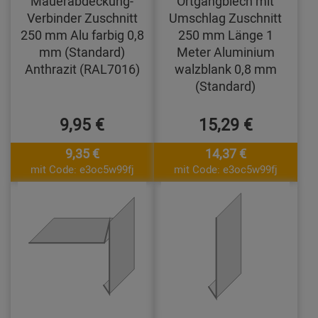
Mauerabdeckung-
Ortgangblech mit
Verbinder Zuschnitt
Umschlag Zuschnitt
250 mm Alu farbig 0,8
250 mm Länge 1
mm (Standard)
Meter Aluminium
Anthrazit (RAL7016)
walzblank 0,8 mm
(Standard)
9,95 €
15,29 €
9,35 €
14,37 €
mit Code: e3oc5w99fj
mit Code: e3oc5w99fj