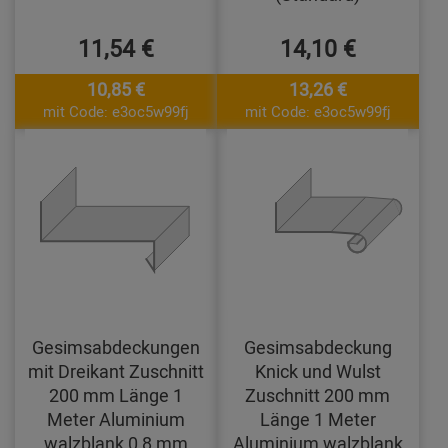
11,54 €
14,10 €
10,85 €
13,26 €
mit Code: e3oc5w99fj
mit Code: e3oc5w99fj
Gesimsabdeckungen
Gesimsabdeckung
mit Dreikant Zuschnitt
Knick und Wulst
200 mm Länge 1
Zuschnitt 200 mm
Meter Aluminium
Länge 1 Meter
walzblank 0,8 mm
Aluminium walzblank