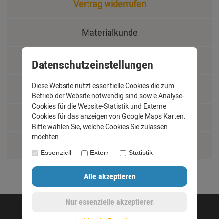
Vertrag widerrufen
Materialkunde
Fachbegriffe
Datenschutzeinstellungen
Diese Website nutzt essentielle Cookies die zum
Jobs
Betrieb der Website notwendig sind sowie Analyse-
Cookies für die Website-Statistik und Externe
Cookies für das anzeigen von Google Maps Karten.
Montage und Installationshilfen
Bitte wählen Sie, welche Cookies Sie zulassen
möchten.
Größentabelle
Essenziell
Extern
Statistik
©opyright 2020 - www.dachrinnen-shop.de