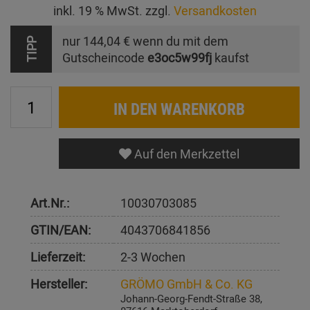
inkl. 19 % MwSt. zzgl.
Versandkosten
nur
144,04 €
wenn du mit dem
TIPP
Gutscheincode
e3oc5w99fj
kaufst
IN DEN WARENKORB
Auf den Merkzettel
Art.Nr.:
10030703085
GTIN/EAN:
4043706841856
Lieferzeit:
2-3 Wochen
Hersteller:
GRÖMO GmbH & Co. KG
Johann-Georg-Fendt-Straße 38,