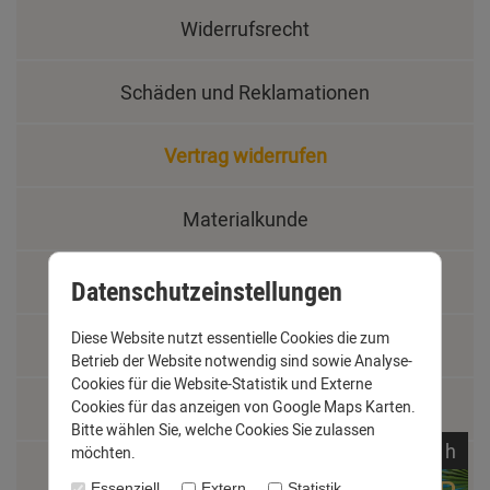
Widerrufsrecht
Schäden und Reklamationen
Vertrag widerrufen
Materialkunde
Fachbegriffe
Datenschutzeinstellungen
Diese Website nutzt essentielle Cookies die zum
Jobs
Betrieb der Website notwendig sind sowie Analyse-
Cookies für die Website-Statistik und Externe
Montage und Installationshilfen
Cookies für das anzeigen von Google Maps Karten.
Bitte wählen Sie, welche Cookies Sie zulassen
noch
06:
13:
56
h
möchten.
Größentabelle
Essenziell
Extern
Statistik