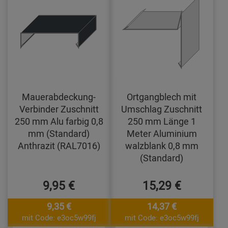
Mauerabdeckung-
Ortgangblech mit
Verbinder Zuschnitt
Umschlag Zuschnitt
250 mm Alu farbig 0,8
250 mm Länge 1
mm (Standard)
Meter Aluminium
Anthrazit (RAL7016)
walzblank 0,8 mm
(Standard)
9,95 €
15,29 €
9,35 €
14,37 €
mit Code: e3oc5w99fj
mit Code: e3oc5w99fj