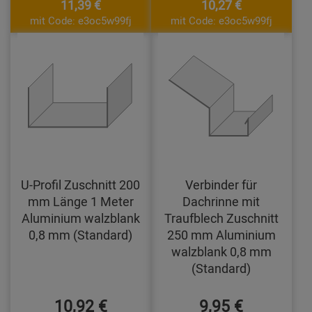
11,39 €
10,27 €
mit Code: e3oc5w99fj
mit Code: e3oc5w99fj
U-Profil Zuschnitt 200
Verbinder für
mm Länge 1 Meter
Dachrinne mit
Aluminium walzblank
Traufblech Zuschnitt
0,8 mm (Standard)
250 mm Aluminium
walzblank 0,8 mm
(Standard)
10,92 €
9,95 €