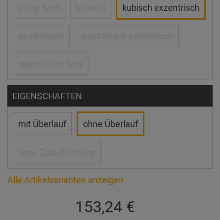
eckig flach
kubisch
kubisch exzentrisch
quadratisch
quadratisch exzentrisch
quadratisch lang
EIGENSCHAFTEN
mit Überlauf
ohne Überlauf
ohne Zulauföffnung
Alle Artikelvarianten anzeigen
153,24 €