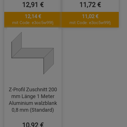
12,91 €
11,72 €
12,14 €
11,02 €
mit Code: e3oc5w99fj
mit Code: e3oc5w99fj
Z-Profil Zuschnitt 200
mm Länge 1 Meter
Aluminium walzblank
0,8 mm (Standard)
10,92 €