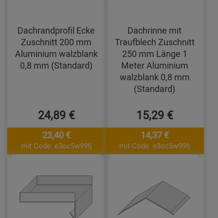
Dachrandprofil Ecke
Dachrinne mit
Zuschnitt 200 mm
Traufblech Zuschnitt
Aluminium walzblank
250 mm Länge 1
0,8 mm (Standard)
Meter Aluminium
walzblank 0,8 mm
(Standard)
24,89 €
15,29 €
23,40 €
14,37 €
mit Code: e3oc5w99fj
mit Code: e3oc5w99fj