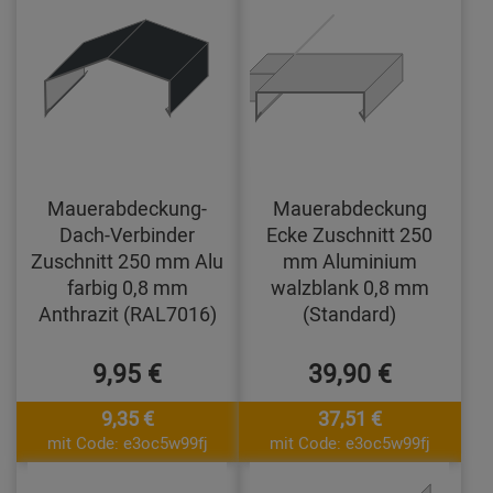
Mauerabdeckung-
Mauerabdeckung
Dach-Verbinder
Ecke Zuschnitt 250
Zuschnitt 250 mm Alu
mm Aluminium
farbig 0,8 mm
walzblank 0,8 mm
Anthrazit (RAL7016)
(Standard)
9,95 €
39,90 €
9,35 €
37,51 €
mit Code: e3oc5w99fj
mit Code: e3oc5w99fj