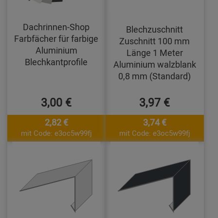
Dachrinnen-Shop
Blechzuschnitt
Farbfächer für farbige
Zuschnitt 100 mm
Aluminium
Länge 1 Meter
Blechkantprofile
Aluminium walzblank
0,8 mm (Standard)
3,00 €
3,97 €
2,82 €
3,74 €
mit Code: e3oc5w99fj
mit Code: e3oc5w99fj