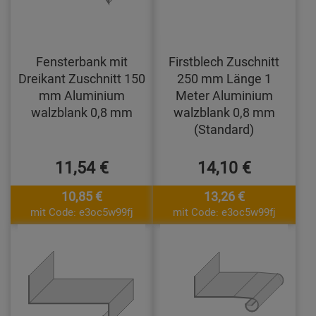
Fensterbank mit
Firstblech Zuschnitt
Dreikant Zuschnitt 150
250 mm Länge 1
mm Aluminium
Meter Aluminium
walzblank 0,8 mm
walzblank 0,8 mm
(Standard)
11,54 €
14,10 €
10,85 €
13,26 €
mit Code: e3oc5w99fj
mit Code: e3oc5w99fj