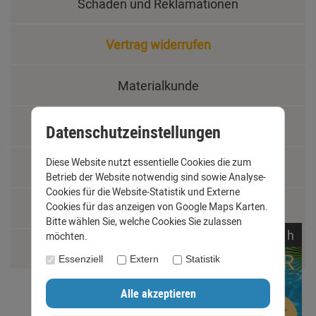
Schäden und Reklamationen
Vertrag widerrufen
Materialkunde
Fachbegriffe
Datenschutzeinstellungen
Diese Website nutzt essentielle Cookies die zum
Jobs
Betrieb der Website notwendig sind sowie Analyse-
Cookies für die Website-Statistik und Externe
Cookies für das anzeigen von Google Maps Karten.
Montage und Installationshilfen
Bitte wählen Sie, welche Cookies Sie zulassen
noch
06:
20:
58
h
möchten.
Größentabelle
Essenziell
Extern
Statistik