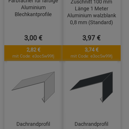
Farbfächer für farbige
Zuschnitt 100 mm
Aluminium
Länge 1 Meter
Blechkantprofile
Aluminium walzblank
0,8 mm (Standard)
3,00 €
3,97 €
2,82 €
3,74 €
mit Code: e3oc5w99fj
mit Code: e3oc5w99fj
Dachrandprofil
Dachrandprofil