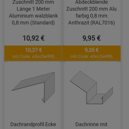
Zuschnitt 200 mm
Abdeckblende
Länge 1 Meter
Zuschnitt 200 mm Alu
Aluminium walzblank
farbig 0,8 mm
0,8 mm (Standard)
Anthrazit (RAL7016)
10,92 €
9,95 €
10,27 €
9,35 €
mit Code: e3oc5w99fj
mit Code: e3oc5w99fj
Dachrandprofil Ecke
Dachrinne mit