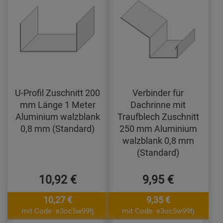
U-Profil Zuschnitt 200
Verbinder für
mm Länge 1 Meter
Dachrinne mit
Aluminium walzblank
Traufblech Zuschnitt
0,8 mm (Standard)
250 mm Aluminium
walzblank 0,8 mm
(Standard)
10,92 €
9,95 €
10,27 €
9,35 €
mit Code: e3oc5w99fj
mit Code: e3oc5w99fj