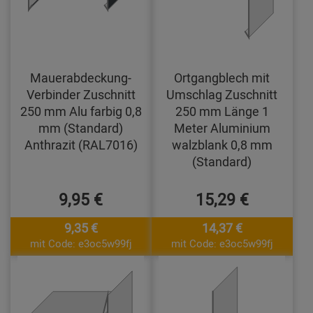
Mauerabdeckung-
Ortgangblech mit
Verbinder Zuschnitt
Umschlag Zuschnitt
250 mm Alu farbig 0,8
250 mm Länge 1
mm (Standard)
Meter Aluminium
Anthrazit (RAL7016)
walzblank 0,8 mm
(Standard)
9,95 €
15,29 €
9,35 €
14,37 €
mit Code: e3oc5w99fj
mit Code: e3oc5w99fj