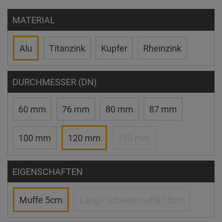
MATERIAL
Alu
Titanzink
Kupfer
Rheinzink
DURCHMESSER (DN)
60 mm
76 mm
80 mm
87 mm
100 mm
120 mm
150 mm
EIGENSCHAFTEN
Muffe 5cm
Lang-/Schiebemuffe 15cm