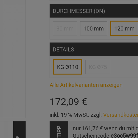
DURCHMESSER (DN)
80 mm
100 mm
120 mm
DETAILS
KG Ø110
KG Ø75
Alle Artikelvarianten anzeigen
172,09 €
inkl. 19 % MwSt. zzgl.
Versandkoste
nur
161,76 €
wenn du mit 
TIPP
Gutscheincode
e3oc5w99f