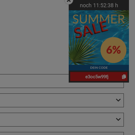
noch
11:
52:
37
h
e3oc5w99fj