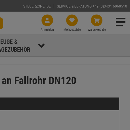
STEUERZONE: DE
SERVICE & BERATUNG +49 (0)3431 6060510
Anmelden
Merkzettel (
0
)
Warenkorb (0)
EUGE &
GEZUBEHÖR
an Fallrohr DN120