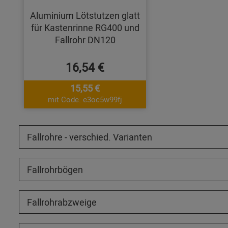
Aluminium Lötstutzen glatt
für Kastenrinne RG400 und
Fallrohr DN120
16,54 €
15,55 €
mit Code: e3oc5w99fj
Fallrohre - verschied. Varianten
Fallrohrbögen
Fallrohrabzweige