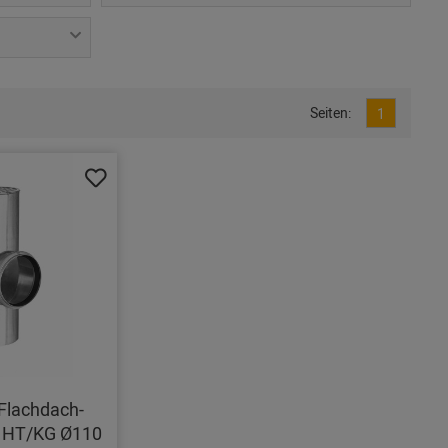
Seiten:
1
Flachdach-
 HT/KG Ø110