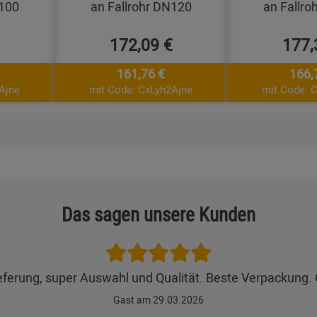
N100
an Fallrohr DN120
an Fallro
172,09 €
177,
161,76 €
166,
Ajne
mit Code: CxLyh2Ajne
mit Code: 
Das sagen unsere Kunden
eferung, super Auswahl und Qualität. Beste Verpackung.
Gast am 29.03.2026