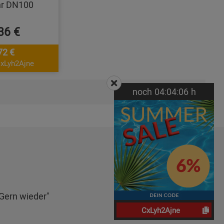
hr DN100
36 €
72 €
CxLyh2Ajne
noch
04:
04:
06
h
Seiten:
1
 Gern wieder"
CxLyh2Ajne