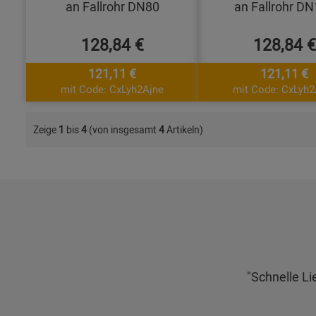
an Fallrohr DN80
an Fallrohr D
128,84 €
128,84 €
121,11 €
121,11 €
mit Code: CxLyh2Ajne
mit Code: CxLyh2
Zeige
1
bis
4
(von insgesamt
4
Artikeln)
"Schnelle Li