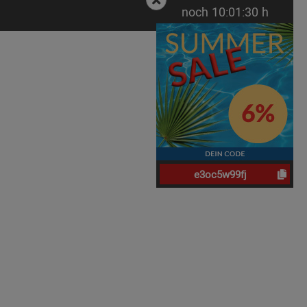
noch
10:
01:
29
h
e3oc5w99fj