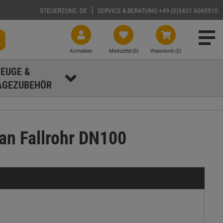
STEUERZONE: DE
SERVICE & BERATUNG +49 (0)3431 6060510
Anmelden
Merkzettel (
0
)
Warenkorb (0)
EUGE &
GEZUBEHÖR
n Fallrohr DN100