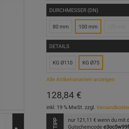
DURCHMESSER (DN)
80 mm
100 mm
120 mm
DETAILS
KG Ø110
KG Ø75
Alle Artikelvarianten anzeigen
128,84 €
inkl. 19 % MwSt. zzgl.
Versandkoste
nur
121,11 €
wenn du mit 
TIPP
Gutscheincode
e3oc5w99f