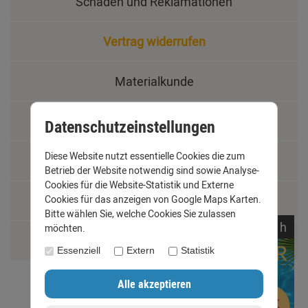
Schäden und Reklamationen
Vertrag widerrufen
Materialkunde
Fachbegriffe
Datenschutzeinstellungen
Diese Website nutzt essentielle Cookies die zum
Jobs
Betrieb der Website notwendig sind sowie Analyse-
Cookies für die Website-Statistik und Externe
Cookies für das anzeigen von Google Maps Karten.
Montage und Installationshilfen
Bitte wählen Sie, welche Cookies Sie zulassen
noch
07:
03:
28
h
möchten.
Größentabelle
Essenziell
Extern
Statistik