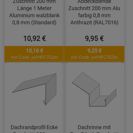
Zuschnitt 200 mm
Abdeckblende
Länge 1 Meter
Zuschnitt 200 mm Alu
Aluminium walzblank
farbig 0,8 mm
0,8 mm (Standard)
Anthrazit (RAL7016)
10,92 €
9,95 €
10,16 €
9,25 €
mit Code: jwY4FC7G2m
mit Code: jwY4FC7G2m
Dachrandprofil Ecke
Dachrinne mit