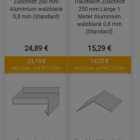
Zuschnitt 200 mm
Traufblech Zuschnitt
Aluminium walzblank
250 mm Länge 1
0,8 mm (Standard)
Meter Aluminium
walzblank 0,8 mm
(Standard)
24,89 €
15,29 €
23,15 €
14,22 €
mit Code: jwY4FC7G2m
mit Code: jwY4FC7G2m