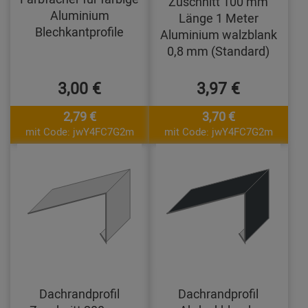
Zuschnitt 100 mm
Aluminium
Länge 1 Meter
Blechkantprofile
Aluminium walzblank
0,8 mm (Standard)
3,00 €
3,97 €
2,79 €
3,70 €
mit Code: jwY4FC7G2m
mit Code: jwY4FC7G2m
Dachrandprofil
Dachrandprofil