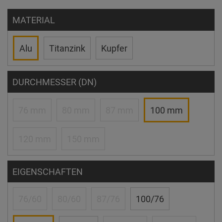
MATERIAL
Alu
Titanzink
Kupfer
DURCHMESSER (DN)
76 mm
80 mm
87 mm
100 mm
120 mm
150 mm
EIGENSCHAFTEN
76/60
80/60
87/76
100/76