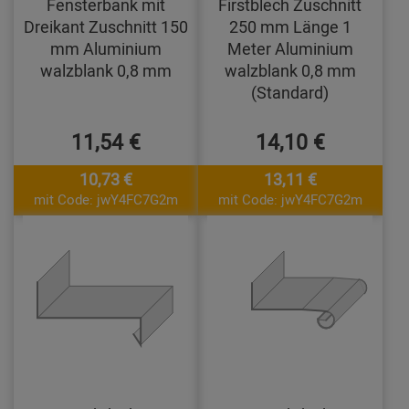
Fensterbank mit
Firstblech Zuschnitt
Dreikant Zuschnitt 150
250 mm Länge 1
mm Aluminium
Meter Aluminium
walzblank 0,8 mm
walzblank 0,8 mm
(Standard)
11,54 €
14,10 €
10,73 €
13,11 €
mit Code: jwY4FC7G2m
mit Code: jwY4FC7G2m