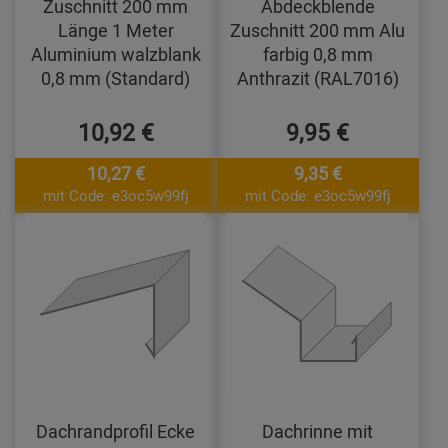
Zuschnitt 200 mm
Abdeckblende
Länge 1 Meter
Zuschnitt 200 mm Alu
Aluminium walzblank
farbig 0,8 mm
0,8 mm (Standard)
Anthrazit (RAL7016)
10,92 €
9,95 €
10,27 €
9,35 €
mit Code: e3oc5w99fj
mit Code: e3oc5w99fj
Dachrandprofil Ecke
Dachrinne mit