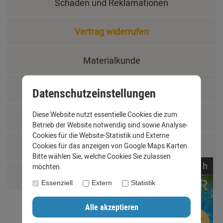
Schäden und Reklamationen
Vertrag widerrufen
Materialkunde
Fachbegriffe
Datenschutzeinstellungen
Diese Website nutzt essentielle Cookies die zum
Jobs
Betrieb der Website notwendig sind sowie Analyse-
Cookies für die Website-Statistik und Externe
Cookies für das anzeigen von Google Maps Karten.
Montage und Installationshilfen
Bitte wählen Sie, welche Cookies Sie zulassen
noch
15:
25:
49
h
möchten.
Größentabelle
Essenziell
Extern
Statistik