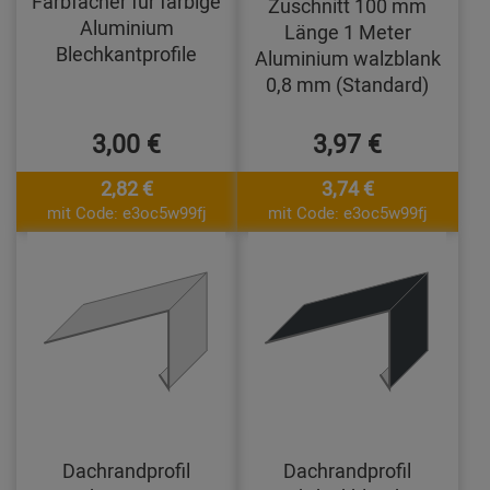
Farbfächer für farbige
Zuschnitt 100 mm
Aluminium
Länge 1 Meter
Blechkantprofile
Aluminium walzblank
0,8 mm (Standard)
3,00 €
3,97 €
2,82 €
3,74 €
mit Code: e3oc5w99fj
mit Code: e3oc5w99fj
Dachrandprofil
Dachrandprofil