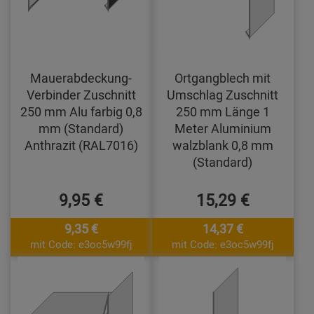
Mauerabdeckung-
Ortgangblech mit
Verbinder Zuschnitt
Umschlag Zuschnitt
250 mm Alu farbig 0,8
250 mm Länge 1
mm (Standard)
Meter Aluminium
Anthrazit (RAL7016)
walzblank 0,8 mm
(Standard)
9,95 €
15,29 €
9,35 €
14,37 €
mit Code: e3oc5w99fj
mit Code: e3oc5w99fj