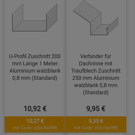
U-Profil Zuschnitt 200
Verbinder für
mm Länge 1 Meter
Dachrinne mit
Aluminium walzblank
Traufblech Zuschnitt
0,8 mm (Standard)
250 mm Aluminium
walzblank 0,8 mm
(Standard)
10,92 €
9,95 €
10,27 €
9,35 €
mit Code: e3oc5w99fj
mit Code: e3oc5w99fj