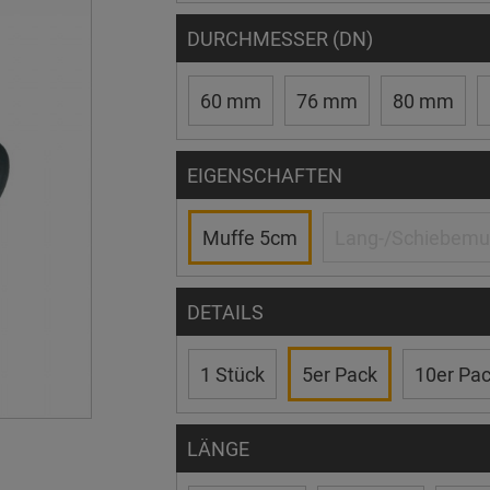
DURCHMESSER (DN)
60 mm
76 mm
80 mm
EIGENSCHAFTEN
Muffe 5cm
Lang-/Schiebemu
DETAILS
1 Stück
5er Pack
10er Pa
LÄNGE