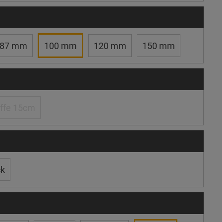
87 mm
100 mm
120 mm
150 mm
ffe 15cm
ck