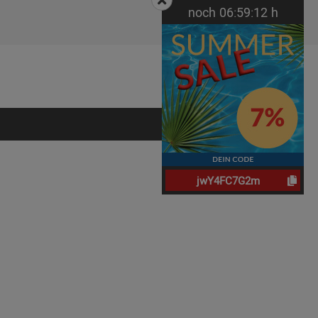
noch
06:
59:
11
h
jwY4FC7G2m