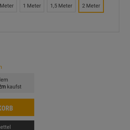
 Meter
1 Meter
1,5 Meter
2 Meter
n
dem
2m
kaufst
KORB
ettel