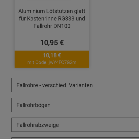
Aluminium Lötstutzen glatt
für Kastenrinne RG333 und
Fallrohr DN100
10,95 €
10,18 €
mit Code: jwY4FC7G2m
Fallrohre - verschied. Varianten
Fallrohrbögen
Fallrohrabzweige