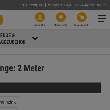
STEUERZONE: DE
SERVICE & BERATUNG +49 (0)3431 6060510
Anmelden
Merkzettel (
0
)
Warenkorb (0)
EUGE &
GEZUBEHÖR
nge: 2 Meter
heinzink