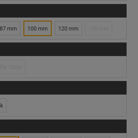
87 mm
100 mm
120 mm
150 mm
ffe 15cm
ck