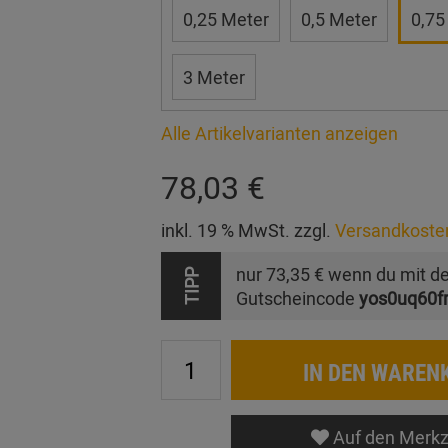
0,25 Meter
0,5 Meter
0,75
3 Meter
Alle Artikelvarianten anzeigen
78,03 €
inkl. 19 % MwSt. zzgl.
Versandkoste
nur
73,35 €
wenn du mit d
TIPP
Gutscheincode
yos0uq60f
IN DEN WAREN
Auf den Merkz