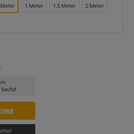
 Meter
1 Meter
1,5 Meter
2 Meter
n
em
r
kaufst
KORB
ettel