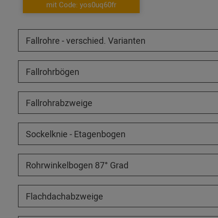
mit Code: yos0uq60fr
Fallrohre - verschied. Varianten
Fallrohrbögen
Fallrohrabzweige
Sockelknie - Etagenbogen
Rohrwinkelbogen 87° Grad
Flachdachabzweige