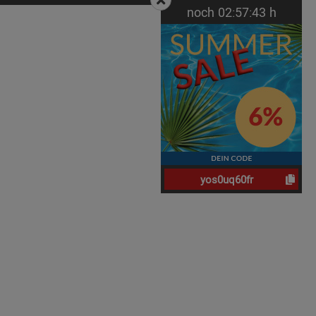
noch
02:
57:
43
h
yos0uq60fr