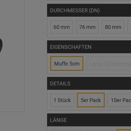
DURCHMESSER (DN)
60 mm
76 mm
80 mm
EIGENSCHAFTEN
Muffe 5cm
Lang-/Schiebemu
DETAILS
1 Stück
5er Pack
10er Pa
LÄNGE