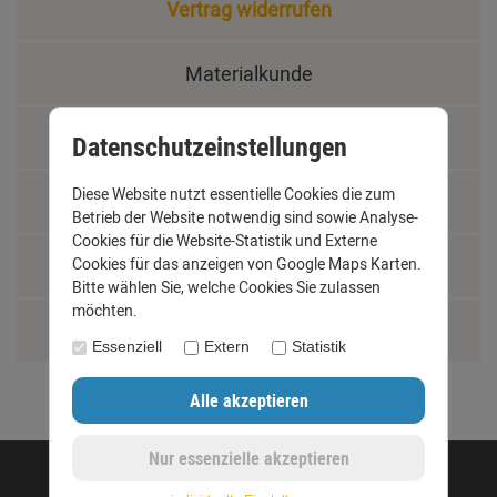
Vertrag widerrufen
Materialkunde
Fachbegriffe
Datenschutzeinstellungen
Diese Website nutzt essentielle Cookies die zum
Jobs
Betrieb der Website notwendig sind sowie Analyse-
Cookies für die Website-Statistik und Externe
Cookies für das anzeigen von Google Maps Karten.
Montage und Installationshilfen
Bitte wählen Sie, welche Cookies Sie zulassen
möchten.
Größentabelle
Essenziell
Extern
Statistik
©opyright 2020 - www.dachrinnen-shop.de