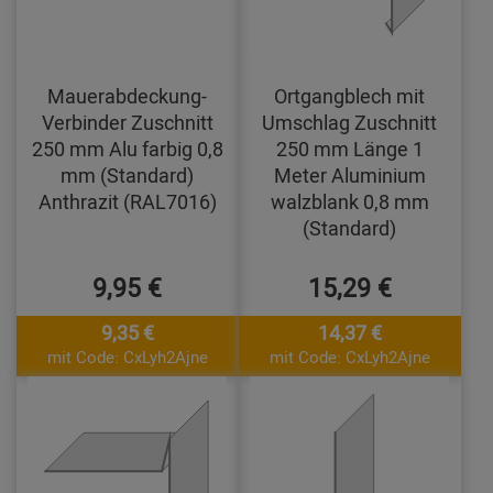
Mauerabdeckung-
Ortgangblech mit
Verbinder Zuschnitt
Umschlag Zuschnitt
250 mm Alu farbig 0,8
250 mm Länge 1
mm (Standard)
Meter Aluminium
Anthrazit (RAL7016)
walzblank 0,8 mm
(Standard)
9,95 €
15,29 €
9,35 €
14,37 €
mit Code: CxLyh2Ajne
mit Code: CxLyh2Ajne