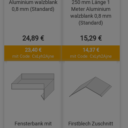
Aluminium walzblank
250 mm Länge 1
0,8 mm (Standard)
Meter Aluminium
walzblank 0,8 mm
(Standard)
24,89 €
15,29 €
23,40 €
14,37 €
mit Code: CxLyh2Ajne
mit Code: CxLyh2Ajne
Fensterbank mit
Firstblech Zuschnitt