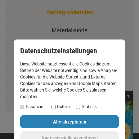
Vertrag widerrufen
Materialkunde
Fachbegriffe
Datenschutzeinstellungen
Diese Website nutzt essentielle Cookies die zum
Jobs
Betrieb der Website notwendig sind sowie Analyse-
Cookies für die Website-Statistik und Externe
Cookies für das anzeigen von Google Maps Karten.
Montage und Installationshilfen
Bitte wählen Sie, welche Cookies Sie zulassen
noch
13:
09:
05
h
möchten.
Größentabelle
Essenziell
Extern
Statistik