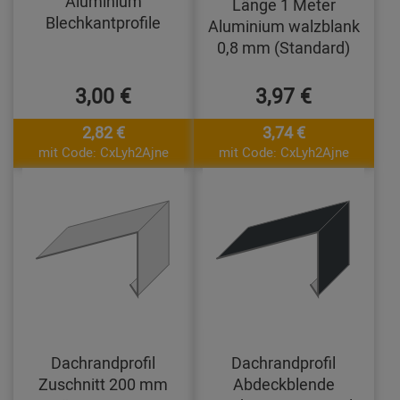
Aluminium
Länge 1 Meter
Blechkantprofile
Aluminium walzblank
0,8 mm (Standard)
3,00 €
3,97 €
2,82 €
3,74 €
mit Code: CxLyh2Ajne
mit Code: CxLyh2Ajne
Dachrandprofil
Dachrandprofil
Zuschnitt 200 mm
Abdeckblende