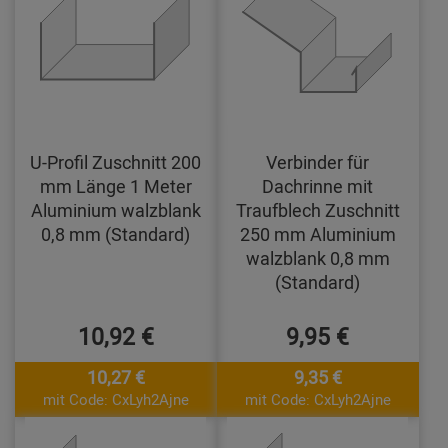
U-Profil Zuschnitt 200
Verbinder für
mm Länge 1 Meter
Dachrinne mit
Aluminium walzblank
Traufblech Zuschnitt
0,8 mm (Standard)
250 mm Aluminium
walzblank 0,8 mm
(Standard)
10,92 €
9,95 €
10,27 €
9,35 €
mit Code: CxLyh2Ajne
mit Code: CxLyh2Ajne