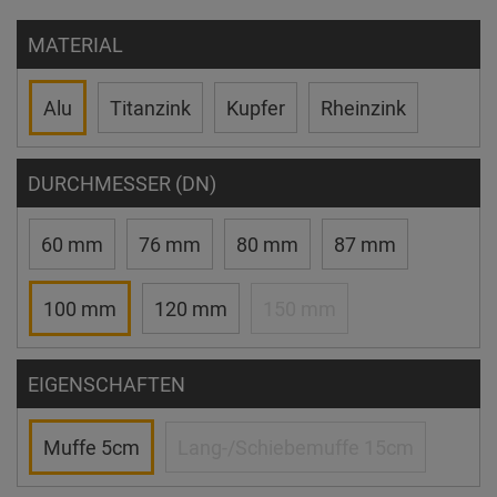
MATERIAL
Alu
Titanzink
Kupfer
Rheinzink
DURCHMESSER (DN)
60 mm
76 mm
80 mm
87 mm
100 mm
120 mm
150 mm
EIGENSCHAFTEN
Muffe 5cm
Lang-/Schiebemuffe 15cm