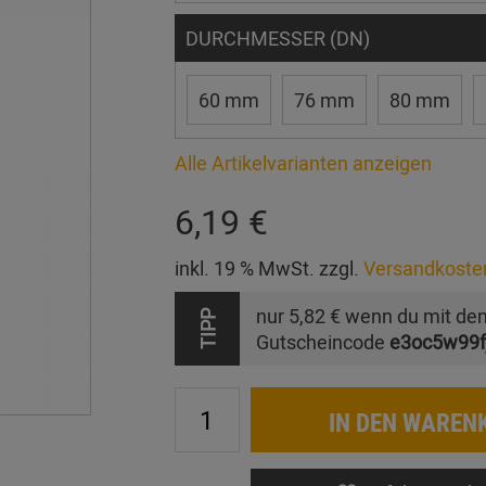
DURCHMESSER (DN)
60 mm
76 mm
80 mm
Alle Artikelvarianten anzeigen
6,19 €
inkl. 19 % MwSt. zzgl.
Versandkoste
nur
5,82 €
wenn du mit de
TIPP
Gutscheincode
e3oc5w99f
IN DEN WAREN