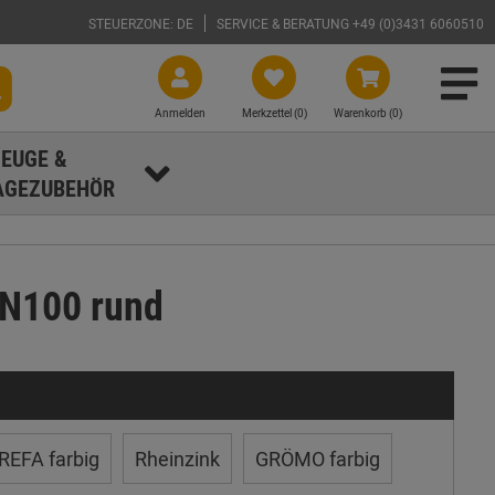
STEUERZONE: DE
SERVICE & BERATUNG +49 (0)3431 6060510
Anmelden
Merkzettel (
0
)
Warenkorb (0)
EUGE &
GEZUBEHÖR
DN100 rund
REFA farbig
Rheinzink
GRÖMO farbig