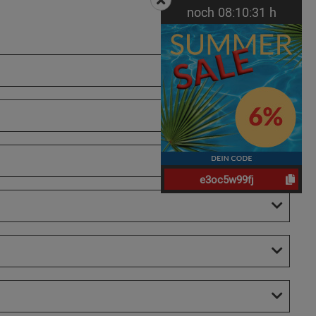
noch
08:
10:
30
h
e3oc5w99fj