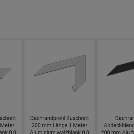
schnitt
Dachrandprofil Zuschnitt
Dachran
 Meter
200 mm Länge 1 Meter
Abdeckblend
ank 0,8
Aluminium walzblank 0,8
200 mm Alu f