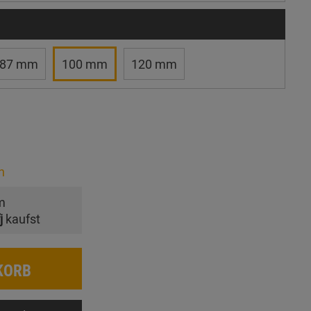
87 mm
100 mm
120 mm
n
m
j
kaufst
KORB