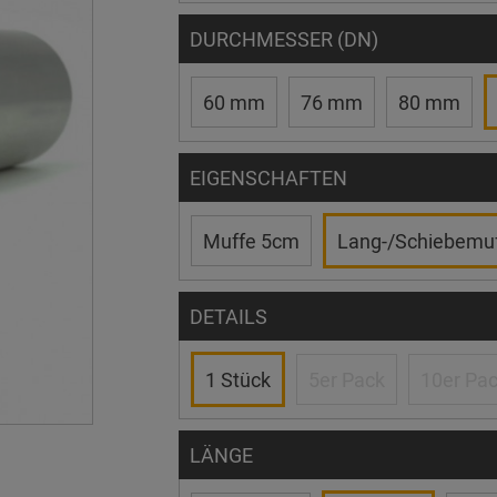
DURCHMESSER (DN)
60 mm
76 mm
80 mm
EIGENSCHAFTEN
Muffe 5cm
Lang-/Schiebemu
DETAILS
1 Stück
5er Pack
10er Pa
LÄNGE