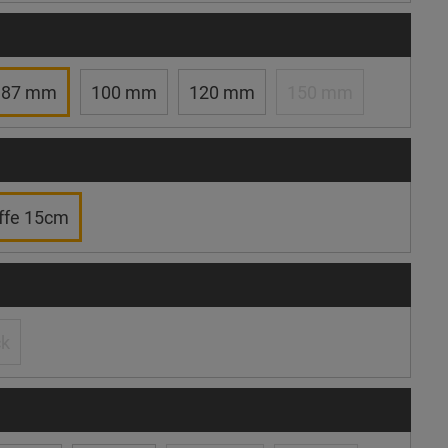
87 mm
100 mm
120 mm
150 mm
ffe 15cm
ck