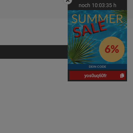
noch
10:
03:
34
h
yos0uq60fr