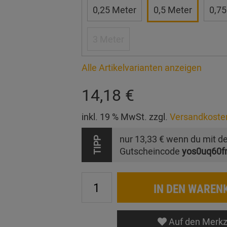
0,25 Meter
0,5 Meter
0,75
3 Meter
Alle Artikelvarianten anzeigen
14,18 €
inkl. 19 % MwSt. zzgl.
Versandkoste
nur
13,33 €
wenn du mit d
TIPP
Gutscheincode
yos0uq60f
IN DEN WAREN
Auf den Merkz